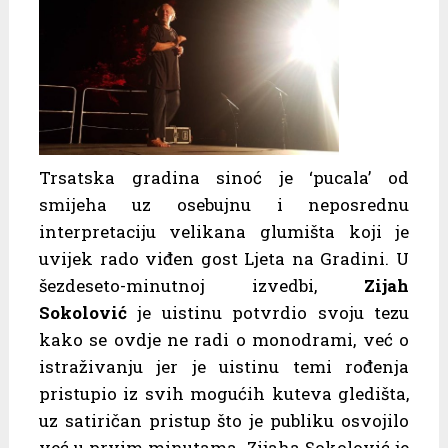
Trsatska gradina sinoć je ‘pucala’ od
smijeha uz osebujnu i neposrednu
interpretaciju velikana glumišta koji je
uvijek rado viđen gost Ljeta na Gradini. U
šezdeseto-minutnoj izvedbi,
Zijah
Sokolović
je uistinu potvrdio svoju tezu
kako se ovdje ne radi o monodrami, već o
istraživanju jer je uistinu temi rođenja
pristupio iz svih mogućih kuteva gledišta,
uz satiričan pristup što je publiku osvojilo
već u prvim minutama. Zijaha Sokolović je