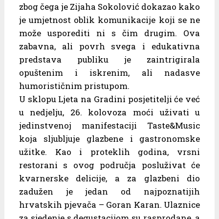
zbog čega je Zijaha Sokolović dokazao kako
je umjetnost oblik komunikacije koji se ne
može usporediti ni s čim drugim. Ova
zabavna, ali povrh svega i edukativna
predstava publiku je zaintrigirala
opuštenim i iskrenim, ali nadasve
humorističnim pristupom.
U sklopu Ljeta na Gradini posjetitelji će već
u nedjelju, 26. kolovoza moći uživati u
jedinstvenoj manifestaciji Taste&Music
koja sljubljuje glazbene i gastronomske
užitke. Kao i proteklih godina, vrsni
restorani s ovog područja posluživat će
kvarnerske delicije, a za glazbeni dio
zadužen je jedan od najpoznatijih
hrvatskih pjevača – Goran Karan. Ulaznice
za sjedenje s degustacijom su rasprodane, a