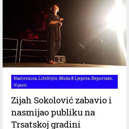
Naslovnica
,
LifeStyle
,
Moda & Ljepota
,
Reportaže
,
Vijesti
Zijah Sokolović zabavio i
nasmijao publiku na
Trsatskoj gradini