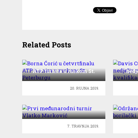
Related Posts
Borna Ćorić u četvrtfinalu
Davi
ATP turnira u ruskom St.
nedj
Peterburgu
k
20. RUJNA 2019.
Prvi međunarodni turnir
Održan
Vlatko Marković
za bor
7. TRAVNJA 2019.