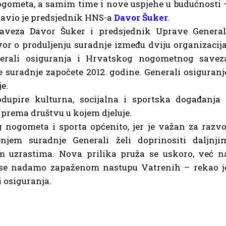
gometa, a samim time i nove uspjehe u budućnosti 
javio je predsjednik HNS-a
Davor Šuker
.
veza Davor Šuker i predsjednik Uprave General
or o produljenju suradnje između dviju organizacija
erali osiguranja i Hrvatskog nogometnog savez
 suradnje započete 2012. godine. Generali osiguranj
e.
dupire kulturna, socijalna i sportska događanja 
ta prema društvu u kojem djeluje.
nogometa i sporta općenito, jer je važan za razvo
enjem suradnje Generali želi doprinositi daljnji
m uzrastima. Nova prilika pruža se uskoro, već n
se nadamo zapaženom nastupu Vatrenih – rekao j
 osiguranja.