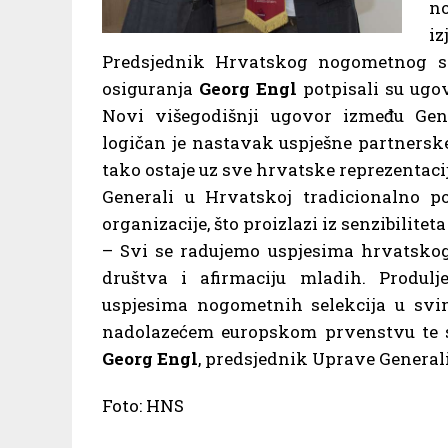
no
iz
Predsjednik Hrvatskog nogometnog sa
osiguranja
Georg Engl
potpisali su ugov
Novi višegodišnji ugovor između Gen
logičan je nastavak uspješne partnerske
tako ostaje uz sve hrvatske reprezentacij
Generali u Hrvatskoj tradicionalno po
organizacije, što proizlazi iz senzibilite
– Svi se radujemo uspjesima hrvatskog 
društva i afirmaciju mladih. Produlj
uspjesima nogometnih selekcija u svi
nadolazećem europskom prvenstvu te 
Georg Engl
, predsjednik Uprave Generali
Foto: HNS