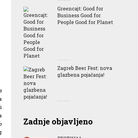
Greencajt: Good for
Business Good for
People Good for Planet
Zagreb Beer Fest: nova
glazbena pojačanja!
e
a
i
a
Zadnje objavljeno
o
g