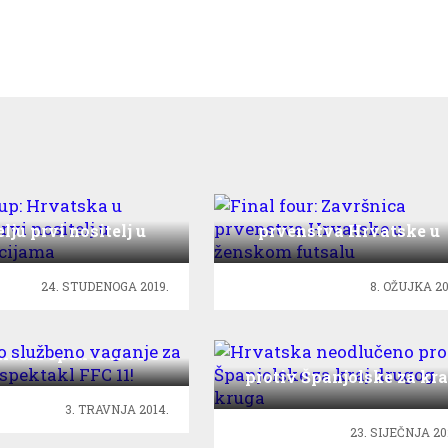
s Cup: Hrvatska u
Final four: Završnica
elju prvi nositelj u
prvenstva Hrvatske u
valifikacijama
ženskom futsalu
24. STUDENOGA 2019.
8. OŽUJKA 20
o službeno vaganje
ilački spektakl FFC
Hrvatska neodlučeno
11!
protiv Španjolske za kra
drugog kruga
3. TRAVNJA 2014.
23. SIJEČNJA 20