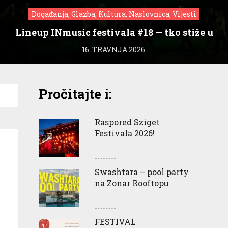
Događanja, Glazba, Kultura, Naslovnica, Vijesti
Lineup INmusic festivala #18 — tko stiže u
Zagreb?
16. TRAVNJA 2026.
Pročitajte i:
Raspored Sziget
Festivala 2026!
Swashtara – pool party
na Zonar Rooftopu
FESTIVAL