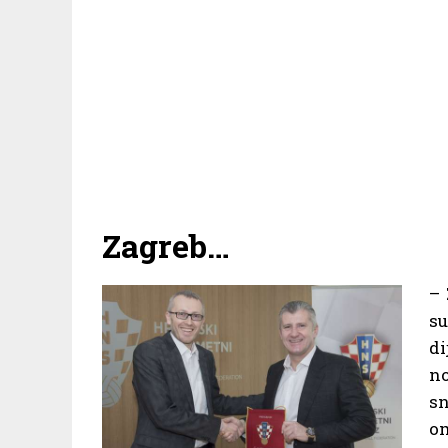
Zagreb…
– 
s
d
no
s
o