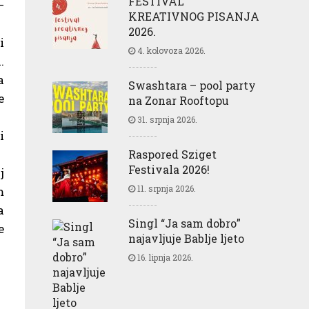
FESTIVAL
–
KREATIVNOG PISANJA
2026.
i
4. kolovoza 2026.
.
a
Swashtara – pool party
e
na Zonar Rooftopu
31. srpnja 2026.
i
Raspored Sziget
Festivala 2026!
j
11. srpnja 2026.
m
a
Singl “Ja sam dobro”
e
najavljuje Bablje ljeto
16. lipnja 2026.