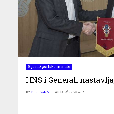
Sport
,
Sportske minute
HNS i Generali nastavlja
BY
REDAKCIJA
ON
15. OŽUJKA 2016.