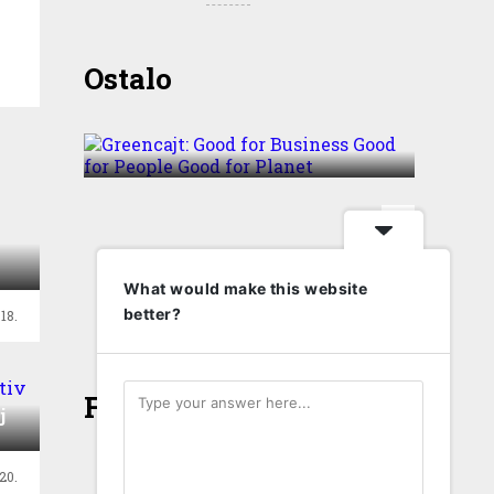
Greencajt: Good for
Ostalo
Business Good for People
Good for Planet
T
What would make this website
better?
18.
Face
j
20.