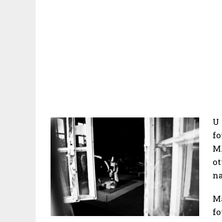
U 
f
M
ot
na
M
fo