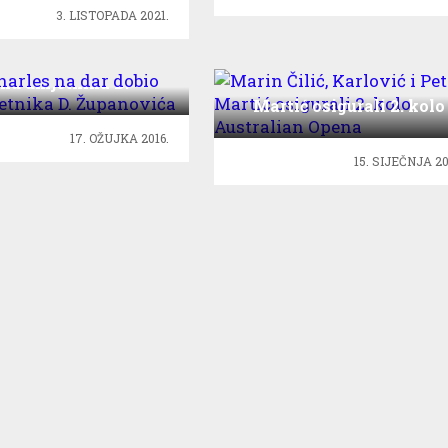
3. LISTOPADA 2021.
Charles na dar dobio
iku umjetnika D.
Marin Čilić, Karlović i Pet
Županovića
Martić osigurali 2. kolo
Australian Opena
17. OŽUJKA 2016.
15. SIJEČNJA 20