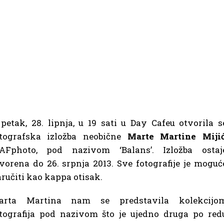
petak, 28. lipnja, u 19 sati u Day Cafeu otvorila s
otografska izložba neobične
Marte Martine Miji
AFphoto, pod nazivom ‘Balans’. Izložba ostaj
vorena do 26. srpnja 2013. Sve fotografije je moguć
ručiti kao kappa otisak.
arta Martina nam se predstavila kolekcijo
tografija pod nazivom što je ujedno druga po red