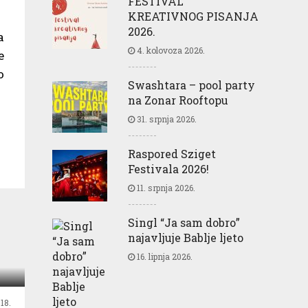
FESTIVAL
KREATIVNOG PISANJA
2026.
a
4. kolovoza 2026.
e
o
Swashtara – pool party
na Zonar Rooftopu
31. srpnja 2026.
Raspored Sziget
Festivala 2026!
11. srpnja 2026.
Singl “Ja sam dobro”
najavljuje Bablje ljeto
16. lipnja 2026.
18.