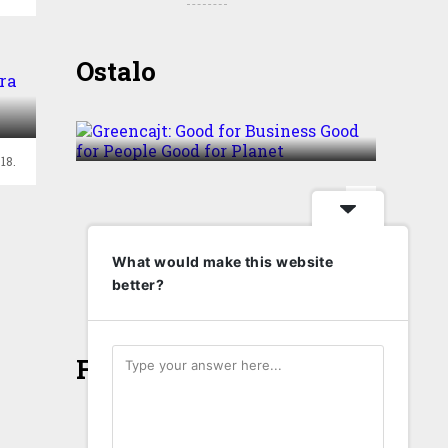
Greencajt: Good for
Ostalo
Business Good for People
ra
Good for Planet
18.
T
What would make this website
better?
Face