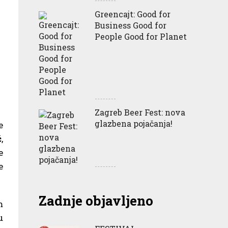
Greencajt: Good for
Business Good for
People Good for Planet
Zagreb Beer Fest: nova
glazbena pojačanja!
e
ć
,
e
e
Zadnje objavljeno
m
u