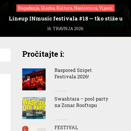
Događanja, Glazba, Kultura, Naslovnica, Vijesti
Lineup INmusic festivala #18 — tko stiže u
Zagreb?
16. TRAVNJA 2026.
Pročitajte i:
Raspored Sziget
Festivala 2026!
Swashtara – pool party
na Zonar Rooftopu
FESTIVAL