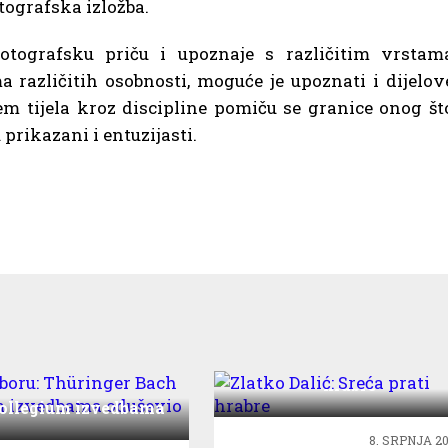
tografska izložba.
fotografsku priču i upoznaje s različitim vrstam
a različitih osobnosti, moguće je upoznati i dijelov
em tijela kroz discipline pomiču se granice onog št
rikazani i entuzijasti.
Zlatko Dalić: Sreća prati
hrabre
moboru: Thüringer
ollegium izvedbama
duševio publiku
8. SRPNJA 20