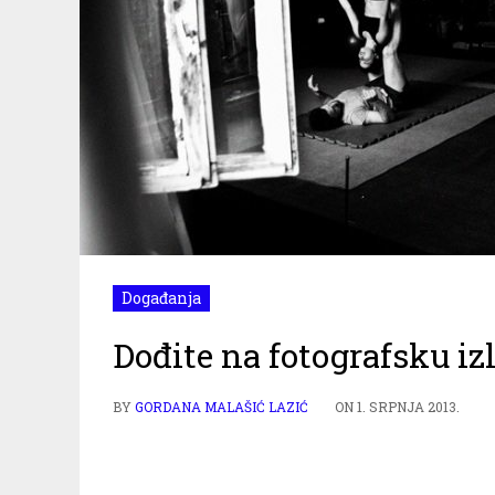
Događanja
Dođite na fotografsku iz
BY
GORDANA MALAŠIĆ LAZIĆ
ON
1. SRPNJA 2013.