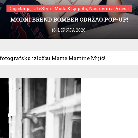
Događanja, LifeStyle, Moda & Ljepota, Naslovnica, Vijesti
MODNI BREND BOMBER ODRŽAO POP-UP!
16. LIPNJA 2026.
 fotografsku izložbu Marte Martine Mijić!