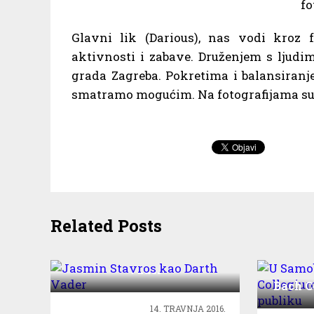
fo
Glavni lik (Darious), nas vodi kroz 
aktivnosti i zabave. Druženjem s ljudim
grada Zagreba. Pokretima i balansiranj
smatramo mogućim. Na fotografijama su p
Related Posts
Jasmin Stavros kao Darth
Vader
U Sa
Bach C
o
14. TRAVNJA 2016.