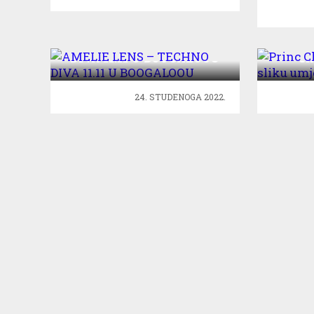
AMELIE LENS – TECHNO
Princ 
DIVA 11.11 U BOOGALOOU
sl
24. STUDENOGA 2022.