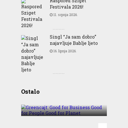
Raspored Sziget
Festivala 2026!
11. srpnja 2026.
Singl “Ja sam dobro”
najavljuje Bablje ljeto
16. lipnja 2026.
Greencajt: Good for
Ostalo
Business Good for People
Good for Planet