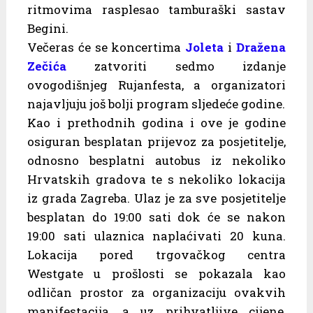
ritmovima rasplesao tamburaški sastav
Begini.
Večeras će se koncertima
Joleta
i
Dražena
Zečića
zatvoriti sedmo izdanje
ovogodišnjeg Rujanfesta, a organizatori
najavljuju još bolji program sljedeće godine.
Kao i prethodnih godina i ove je godine
osiguran besplatan prijevoz za posjetitelje,
odnosno besplatni autobus iz nekoliko
Hrvatskih gradova te s nekoliko lokacija
iz grada Zagreba. Ulaz je za sve posjetitelje
besplatan do 19:00 sati dok će se nakon
19:00 sati ulaznica naplaćivati 20 kuna.
Lokacija pored trgovačkog centra
Westgate u prošlosti se pokazala kao
odličan prostor za organizaciju ovakvih
manifestacija, a uz prihvatljive cijene,