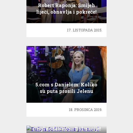
Robert Raponja: Smijeh
liječi, obnavlja i pokreće!
17. LISTOPADA 2015.
5.com s Danielom: Koliko
su puta prosili Jelenu
Rozgu?
18. PROSINCA 2019.
Dušan Bačić: Petar je u novi
singl dodao dozu Dalmacije!