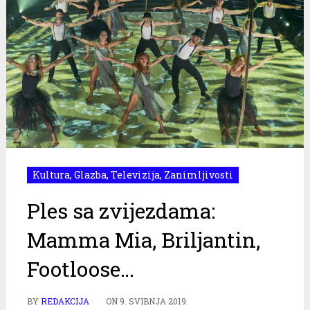
Kultura
,
Glazba
,
Televizija
,
Zanimljivosti
Ples sa zvijezdama:
Mamma Mia, Briljantin,
Footloose…
BY
REDAKCIJA
ON
9. SVIBNJA 2019.