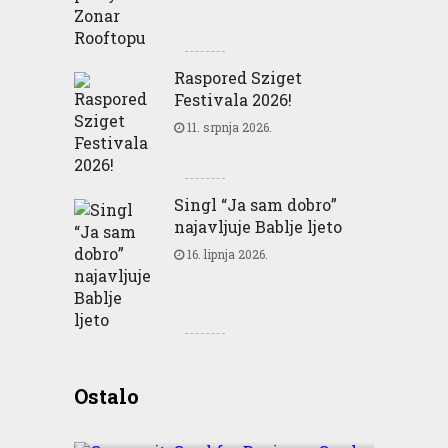
Raspored Sziget
Festivala 2026!
11. srpnja 2026.
Singl “Ja sam dobro”
najavljuje Bablje ljeto
16. lipnja 2026.
Greencajt: Good for
Ostalo
Business Good for People
Good for Planet