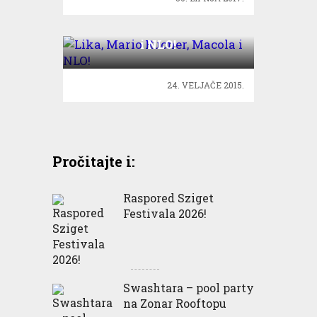
Lika, Mario Rucner, Macola
i NLO!
24. VELJAČE 2015.
Pročitajte i:
Raspored Sziget
Festivala 2026!
Swashtara – pool party
na Zonar Rooftopu