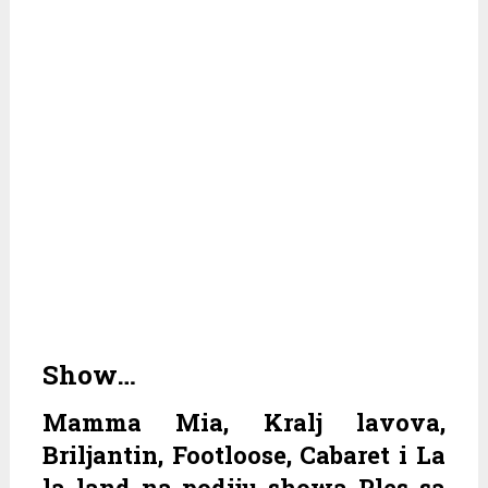
Show…
Mamma Mia, Kralj lavova,
Briljantin, Footloose, Cabaret i La
la land na podiju showa Ples sa