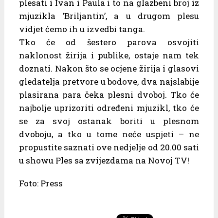
plesati i Ivan i Paula i to na glazbeni broj iz
mjuzikla ‘Briljantin’, a u drugom plesu
vidjet ćemo ih u izvedbi tanga.
Tko će od šestero parova osvojiti
naklonost žirija i publike, ostaje nam tek
doznati. Nakon što se ocjene žirija i glasovi
gledatelja pretvore u bodove, dva najslabije
plasirana para čeka plesni dvoboj. Tko će
najbolje uprizoriti određeni mjuzikl, tko će
se za svoj ostanak boriti u plesnom
dvoboju, a tko u tome neće uspjeti – ne
propustite saznati ove nedjelje od 20.00 sati
u showu Ples sa zvijezdama na Novoj TV!
Foto: Press