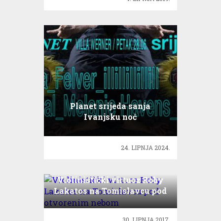
Planet srijeda sanja
Ivanjsku noć
24. LIPNJA 2024.
Violinistički virtuoz Roby
Lakatos na Tomislavcu pod
otvorenim nebom
30. LIPNJA 2017.