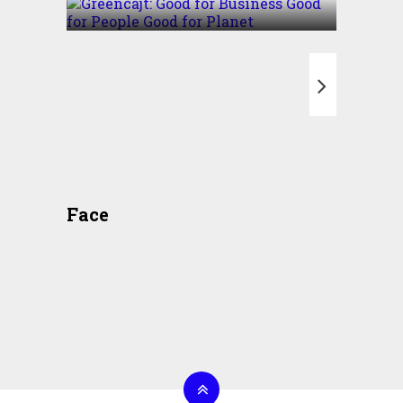
T
Face