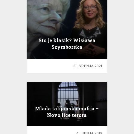
Što je klasik? Wisława
Szymborska
31. SRPNJA 2021.
Mlada talijanska mafija –
Novo lice terora
4. LIPNJA 2019.