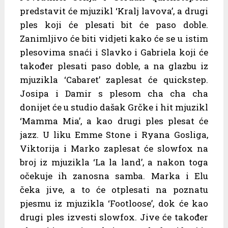
predstavit će mjuzikl ‘Kralj lavova’, a drugi
ples koji će plesati bit će paso doble.
Zanimljivo će biti vidjeti kako će se u istim
plesovima snaći i Slavko i Gabriela koji će
također plesati paso doble, a na glazbu iz
mjuzikla ‘Cabaret’ zaplesat će quickstep.
Josipa i Damir s plesom cha cha cha
donijet će u studio dašak Grčke i hit mjuzikl
‘Mamma Mia’, a kao drugi ples plesat će
jazz. U liku Emme Stone i Ryana Gosliga,
Viktorija i Marko zaplesat će slowfox na
broj iz mjuzikla ‘La la land’, a nakon toga
očekuje ih zanosna samba. Marka i Elu
čeka jive, a to će otplesati na poznatu
pjesmu iz mjuzikla ‘Footloose’, dok će kao
drugi ples izvesti slowfox. Jive će također