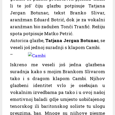
li te još’ čiju glazbu potpisuje Tatjana
Jergan Botunac, tekst Branko Slivar,
aranžman Eduard Botrić, dok je za vokalni
aranžman bio zadužen Tonči Tranfić. Režiju
spota potpisuje Matko Petrić.
Autorica glazbe,
Tatjana Jergan Botunac
, se
veseli još jednoj suradnji s klapom Cambi.
–
Iskreno me veseli još jedna glazbena
suradnja kako s mojim Brankom Slivarom
tako i s dragom klapom Cambi. Njihov
glazbeni identitet vrlo je osebujan u
vokalnim izvedbama pa tako i u ovoj našoj
emotivnoj baladi gdje umjesto uobičajenog
tenorskog ili baritonskog soliste tu ulogu
preuzima, bas. Mnoge su njihove pjesme