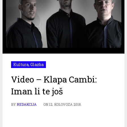
Kultura
,
Glazba
Video – Klapa Cambi:
Iman li te još
BY
REDAKCIJA
ON
12. KOLOVOZA 2018.