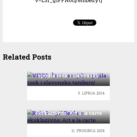
v=L3f_gIFFNoc[/embedyt]
Related Posts
VIDEO: Žena za utjehu
spojila rock i slavonsku
tamburu!
5. LIPNJA 2014.
Ruža Pospiš Baldani
ekskluzivno: Art a la carte
11. PROSINCA 2018.
Umrla je Mira