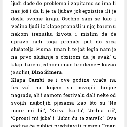
ljudi dođe do problema i zapitamo se ima li
nas još i da li je ta ljubav još egzistira ili je
došla svome kraju. Osobno sam se kao i
većina ljudi iz klape pronašli u njoj barem u
nekom trenutku života i mislim da će
upravo radi toga pronaći put do srca
slušatelja. Pisma ‘Iman li te još’ legla nam je
na prvo slušanje s obzirom da je svak’ u
klapi barem jednom imao te dileme – kazao
je solist,
Dino Šimera
.
Klapa
Cambi
se i ove godine vraća na
festival na kojem su osvojili brojne
nagrade, ali i samom festivalu dali neke od
svojih najboljih pjesama kao što su ‘Ne
more mi bit’, ‘Kriva karta’, ‘Jedna rič’,
‘Oprosti mi jube’ i ‘Jubit ću te zauvik’. Ove
godine će publici predstaviti pjesmu ‘Iman