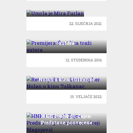
Furlan
22. SIJEČNJA 2021.
Premijera: Šest lica traži
autora
12. STUDENOGA 2016.
Retrospektiva: Christopher
Nolan u kinu Tuškanac
10. VELJAČE 2022.
HNK Ivana pl. Zajca:
Predstave posvećene
Andreji Blagojević