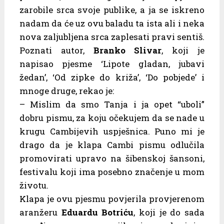
zarobile srca svoje publike, a ja se iskreno
nadam da će uz ovu baladu ta ista ali i neka
nova zaljubljena srca zaplesati pravi sentiš.
Poznati autor,
Branko Slivar
, koji je
napisao pjesme ‘Lipote gladan, jubavi
žedan’, ‘Od zipke do križa’, ‘Do pobjede’ i
mnoge druge, rekao je:
– Mislim da smo Tanja i ja opet “uboli”
dobru pismu, za koju očekujem da se nade u
krugu Cambijevih uspješnica. Puno mi je
drago da je klapa Cambi pismu odlučila
promovirati upravo na šibenskoj šansoni,
festivalu koji ima posebno značenje u mom
životu.
Klapa je ovu pjesmu povjerila provjerenom
aranžeru
Eduardu Botriću
, koji je do sada