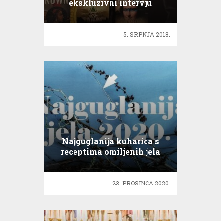
ekskluzivni intervju
5. SRPNJA 2018.
Najguglanija kuharica s
receptima omiljenih jela
23. PROSINCA 2020.