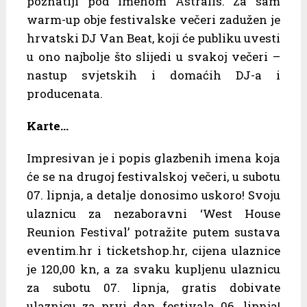
poznatiji pod imenom Astralis. Za sam
warm-up obje festivalske večeri zadužen je
hrvatski DJ Van Beat, koji će publiku uvesti
u ono najbolje što slijedi u svakoj večeri –
nastup svjetskih i domaćih DJ-a i
producenata.
Karte…
Impresivan je i popis glazbenih imena koja
će se na drugoj festivalskoj večeri, u subotu
07. lipnja, a detalje donosimo uskoro! Svoju
ulaznicu za nezaboravni ‘West House
Reunion Festival’ potražite putem sustava
eventim.hr i ticketshop.hr, cijena ulaznice
je 120,00 kn, a za svaku kupljenu ulaznicu
za subotu 07. lipnja, gratis dobivate
ulaznicu za prvi dan festivala 06. lipnja!