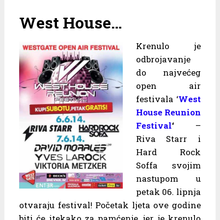
West House
…
Krenulo je
odbrojavanje
do najvećeg
open air
festivala ‘
West
House Reunion
Festival
‘
–
Riva Starr i
Hard Rock
Soffa svojim
nastupom u
petak 06. lipnja
otvaraju festival! Početak ljeta ove godine
biti će itekako za pamćenje, jer je krenulo