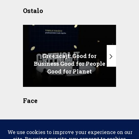
Ostalo
Greencajt: Good for
Business Good for People
T
Good for Planet
Face