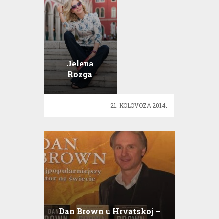
Jelena
Rozga
snimila
modni
21. KOLOVOZA 2014.
editorijal!
Dan Brown u Hrvatskoj –