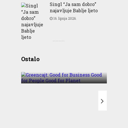
Singl “Ja sam dobro”
najavljuje Bablje ljeto
16. lipnja 2026.
Greencajt: Good for
Ostalo
Business Good for People
Good for Planet
T