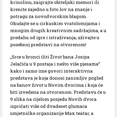
krinolinu, zaigrajte obiteljski memori ili
krenite zajedno u foto lov na znanje i
potragu za novodvorskim blagom.
Okušajte se u cirkuskim vratolomijama i
mnogim drugih kreativnim sadržajima, a u
predahu od igre i istraživanja, uživajte u
posebnoj predstavi na otvorenom!
„Srce u bronci iliti Život bana Josipa
Jelačića u 9 postaja i nešto više pjesama“
kako i samo ime govori interaktivna
predstava je koja donosi zanimljiv pogled
na banov život u Novim dvorima i koja će
biti izvedena na otvorenom. Predstavu će u
9 slika na cijelom posjedu Novih dvora
ispričati više od dvadeset glumaca
umjetničke organizacije Max teatar, a