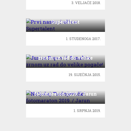
3. VELJAČE 2018.
Prvi nastupi uživo:
Supertalent
1. STUDENOGA 2017.
Jurica Popović: S malim
zrnom uz rad do velike
pogače!
19. SIJEČNJA 2015.
Natječaj: Trešnjevački
fotomaraton 2019. / Jarun
1. SRPNJA 2019.