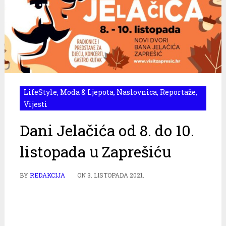
LifeStyle
,
Moda & Ljepota
,
Naslovnica
,
Reportaže
,
Vijesti
Dani Jelačića od 8. do 10.
listopada u Zaprešiću
BY
REDAKCIJA
ON
3. LISTOPADA 2021.