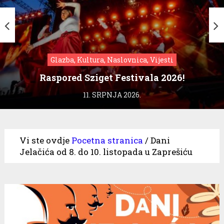
Glazba, Kultura, Naslovnica, Vijesti
Raspored Sziget Festivala 2026!
11. SRPNJA 2026.
Vi ste ovdje
Pocetna stranica
/
Dani
Jelačića od 8. do 10. listopada u Zaprešiću