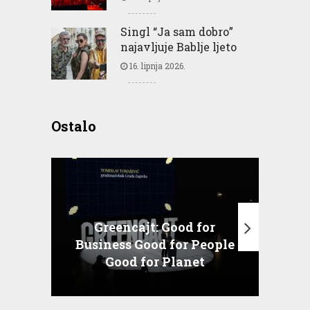
Singl “Ja sam dobro”
najavljuje Bablje ljeto
16. lipnja 2026.
Ostalo
Greencajt: Good for
Business Good for People
T
Good for Planet