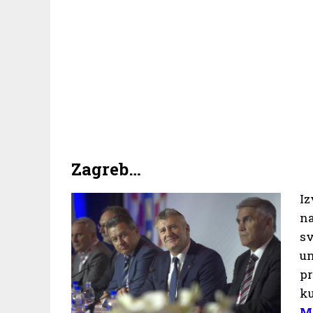
Zagreb…
I
na
s
un
pr
k
M