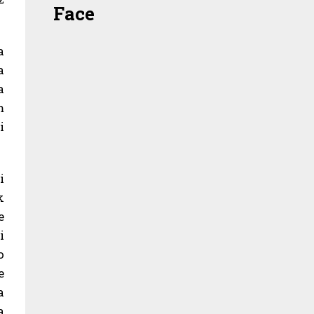
Face
a
a
a
m
i
i
k
e
i
o
e
a
a