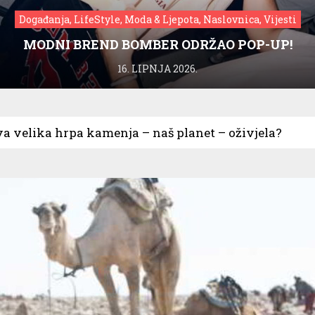
Događanja, LifeStyle, Moda & Ljepota, Naslovnica, Vijesti
MODNI BREND BOMBER ODRŽAO POP-UP!
16. LIPNJA 2026.
va velika hrpa kamenja – naš planet – oživjela?