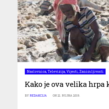
Naslovnica
,
Televizija
,
Vijesti
,
Zanimljivosti
Kako je ova velika hrpa 
BY
REDAKCIJA
ON
21. RUJNA 2019.