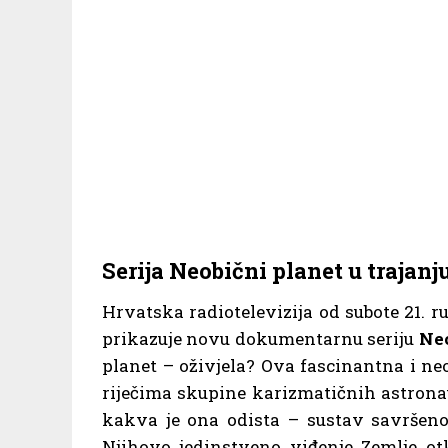
Serija Neobični planet u trajanj
Hrvatska radiotelevizija od subote 21.
prikazuje novu dokumentarnu seriju
Neo
planet – oživjela? Ova fascinantna i ne
riječima skupine karizmatičnih astronauta
kakva je ona odista – sustav savršeno
Njihovo jedinstveno viđenje Zemlje ot