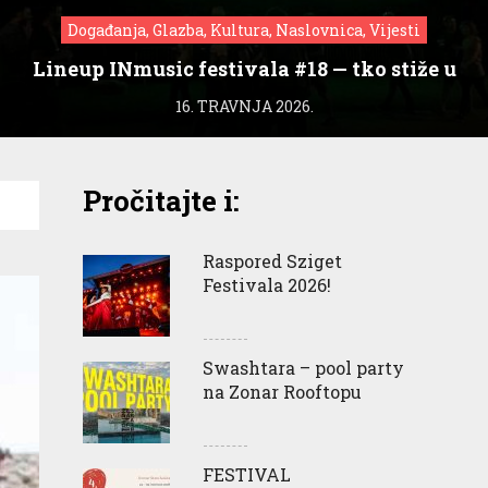
Događanja, Glazba, Kultura, Naslovnica, Vijesti
Lineup INmusic festivala #18 — tko stiže u
Zagreb?
16. TRAVNJA 2026.
Pročitajte i:
Raspored Sziget
Festivala 2026!
Swashtara – pool party
na Zonar Rooftopu
FESTIVAL