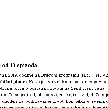
u od 10 epizoda
 rujna 2019. godine na Drugom programu (HRT – HTV2
bični planet
. Kako je ova velika hrpa kamenja – na
obična priča o postanku života na Zemlji ispričana j
. To su jedini ljudi na svijetu koji su vidjeli Zemlj
 ugođen za podržavanje život koji lebdi u svemiru
krit će nam svijet u kojemu je svako živo biće di