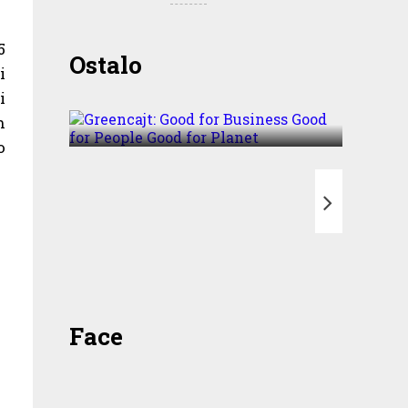
5
Greencajt: Good for
Ostalo
i
Business Good for People
i
Good for Planet
h
o
T
Face