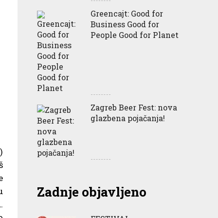
Greencajt: Good for
Business Good for
People Good for Planet
Zagreb Beer Fest: nova
glazbena pojačanja!
)
š
e
Zadnje objavljeno
u
.
o