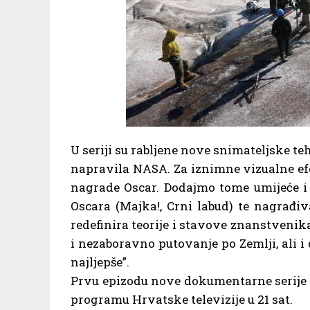
U seriji su rabljene nove snimateljske te
napravila NASA. Za iznimne vizualne efek
nagrade Oscar. Dodajmo tome umijeće i
Oscara (Majka!, Crni labud) te nagrađiv
redefinira teorije i stavove znanstvenik
i nezaboravno putovanje po Zemlji, ali i
najljepše”.
Prvu epizodu nove dokumentarne serije N
programu Hrvatske televizije u 21 sat.