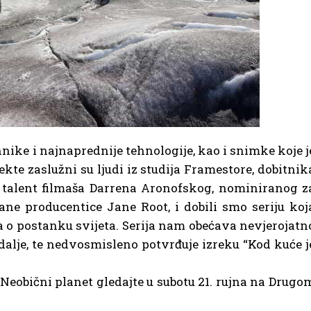
hnike i najnaprednije tehnologije, kao i snimke koje j
te zaslužni su ljudi iz studija Framestore, dobitnik
 talent filmaša Darrena Aronofskog, nominiranog z
ane producentice Jane Root, i dobili smo seriju koj
a o postanku svijeta. Serija nam obećava nevjerojatn
 dalje, te nedvosmisleno potvrđuje izreku “Kod kuće j
eobični planet gledajte u subotu 21. rujna na Drugo