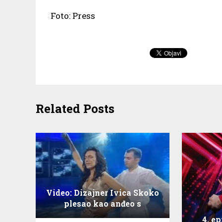
Foto: Press
Related Posts
Video: Dizajner Ivica Skoko
plesao kao anđeo s
Emilijom Kokić
4. e