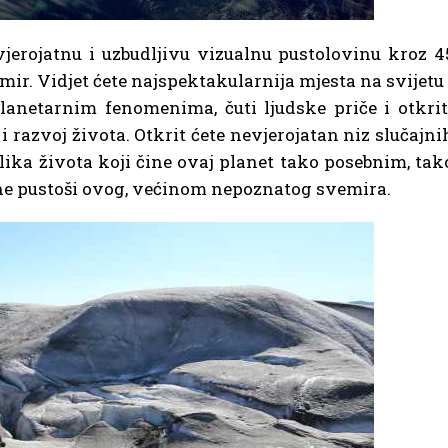
vjerojatnu i uzbudljivu vizualnu pustolovinu kroz 4
mir. Vidjet ćete najspektakularnija mjesta na svijetu 
planetarnim fenomenima, čuti ljudske priče i otkrit
i razvoj života. Otkrit ćete nevjerojatan niz slučajni
lika života koji čine ovaj planet tako posebnim, tak
ne pustoši ovog, većinom nepoznatog svemira.