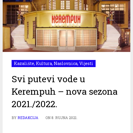
Kazalište
,
Kultura
,
Naslovnica
,
Vijesti
Svi putevi vode u
Kerempuh – nova sezona
2021./2022.
BY
REDAKCIJA
ON
8. RUJNA 2021.