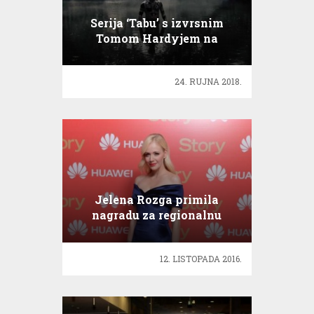
Serija ‘Tabu’ s izvrsnim
Tomom Hardyjem na
malim ekranima
24. RUJNA 2018.
Jelena Rozga primila
nagradu za regionalnu
glazbenu zvijezdu
12. LISTOPADA 2016.