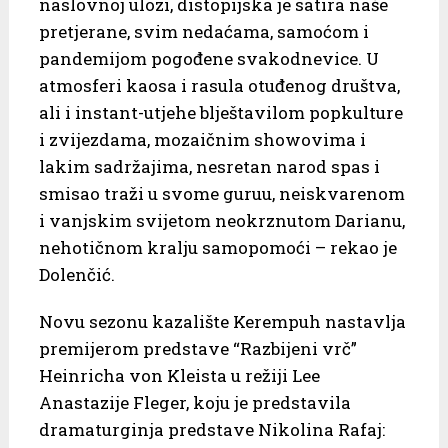
naslovnoj ulozi, distopijska je satira naše
pretjerane, svim nedaćama, samoćom i
pandemijom pogođene svakodnevice. U
atmosferi kaosa i rasula otuđenog društva,
ali i instant-utjehe blještavilom popkulture
i zvijezdama, mozaičnim showovima i
lakim sadržajima, nesretan narod spas i
smisao traži u svome guruu, neiskvarenom
i vanjskim svijetom neokrznutom Darianu,
nehotičnom kralju samopomoći – rekao je
Dolenčić.
Novu sezonu kazalište Kerempuh nastavlja
premijerom predstave “Razbijeni vrč”
Heinricha von Kleista u režiji Lee
Anastazije Fleger, koju je predstavila
dramaturginja predstave Nikolina Rafaj: