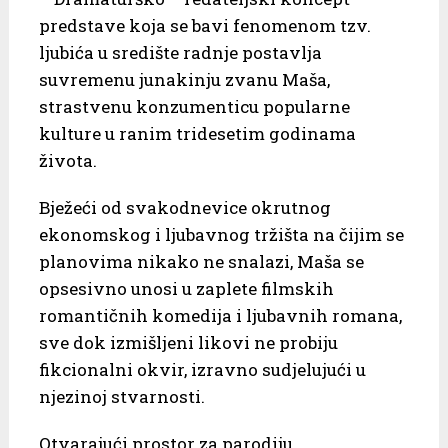
predstave koja se bavi fenomenom tzv.
ljubića u središte radnje postavlja
suvremenu junakinju zvanu Maša,
strastvenu konzumenticu popularne
kulture u ranim tridesetim godinama
života.
Bježeći od svakodnevice okrutnog
ekonomskog i ljubavnog tržišta na čijim se
planovima nikako ne snalazi, Maša se
opsesivno unosi u zaplete filmskih
romantičnih komedija i ljubavnih romana,
sve dok izmišljeni likovi ne probiju
fikcionalni okvir, izravno sudjelujući u
njezinoj stvarnosti.
Otvarajući prostor za parodiju