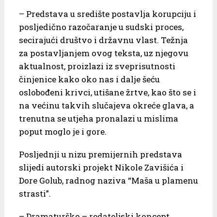
– Predstava u središte postavlja korupciju i
posljedično razočaranje u sudski proces,
secirajući društvo i državnu vlast. Težnja
za postavljanjem ovog teksta, uz njegovu
aktualnost, proizlazi iz sveprisutnosti
činjenice kako oko nas i dalje šeću
oslobođeni krivci, utišane žrtve, kao što se i
na većinu takvih slučajeva okreće glava, a
trenutna se utjeha pronalazi u mislima
poput moglo je i gore.
Posljednji u nizu premijernih predstava
slijedi autorski projekt Nikole Zavišića i
Dore Golub, radnog naziva “Maša u plamenu
strasti”.
– Dramaturško – redateljski koncept