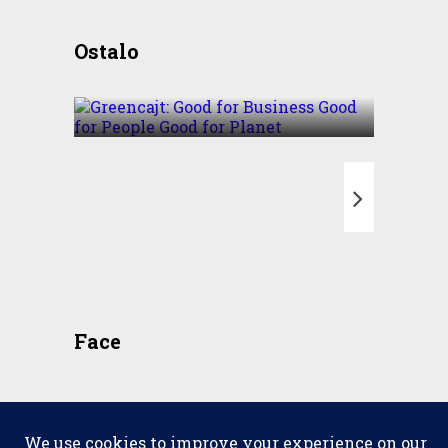
Greencajt: Good for
Ostalo
Business Good for People
Good for Planet
T
Face