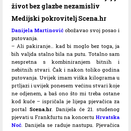
život bez glazbe nezamisliv
Medijski pokrovitelj Scena.hr
Danijela Martinović
obožavao svoj posao i
putovanja.
– Ali pakiranje… kad bi moglo bez toga, ja
bih valjda stalno bila na putu. Totalno sam
nespretna s kombiniranjem bitnih i
nebitnih stvari. Čak i nakon toliko godina
putovanja. Uvijek imam viška kilograma u
prtljazi i uvijek ponesem većinu stvari koje
ne odjenem, a baš ono što mi treba ostane
kod kuće – ispričala je lijepa pjevačica za
portal
Scena.hr
. Danijela će 21. studenog
pjevati u Frankfurtu na koncertu
Hrvatska
Noć
. Danijela se raduje nastupu. Pjevačica