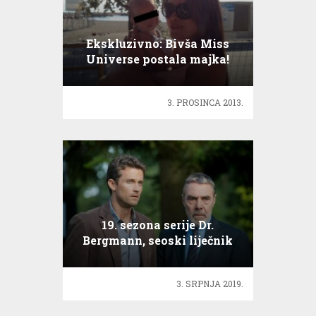
Ekskluzivno: Bivša Miss
Universe postala majka!
3. PROSINCA 2013.
19. sezona serije Dr.
Bergmann, seoski liječnik
3. SRPNJA 2019.
68 preminulih, 316 novih