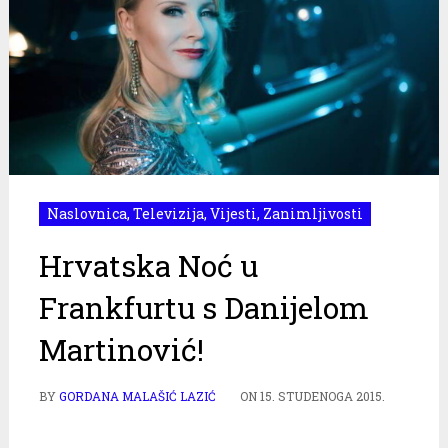
Naslovnica
,
Televizija
,
Vijesti
,
Zanimljivosti
Hrvatska Noć u
Frankfurtu s Danijelom
Martinović!
BY
GORDANA MALAŠIĆ LAZIĆ
ON
15. STUDENOGA 2015.