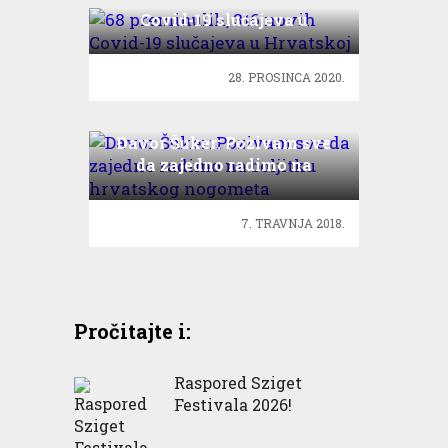
Covid-19 slučajeva u
Hrvatskoj
28. PROSINCA 2020.
Davor Šuker: Pozivam sve
da zajedno radimo na
boljitku hrvatskog
nogometa
7. TRAVNJA 2018.
Pročitajte i:
Raspored Sziget
Festivala 2026!