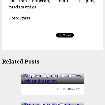
na tom natjecanju imati i ekipnog
predstavnika.
Foto: Press
Related Posts
Stephan Lupino osvojio
New York Lupinizmom
25. OŽUJKA 2017.
Festival brazilske kulture –
Brazilactice