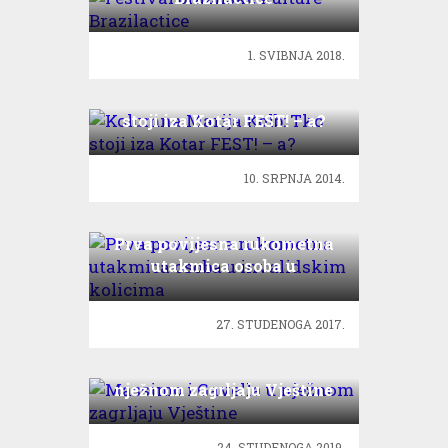
1. SVIBNJA 2018.
Kolumna Marija Kolb: Tko
stoji iza Kotar FEST! – a?
10. SRPNJA 2014.
Prva povijesna rukometna
utakmica osoba u
invalidskim kolicima
27. STUDENOGA 2017.
Massimo i Gavella u
nježnom zagrljaju Vještine
24. STUDENOGA 2019.