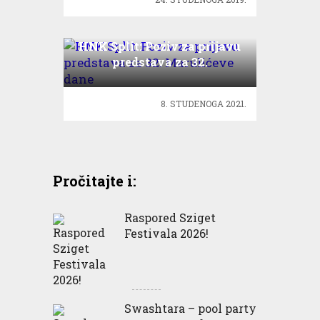
HNK Split: Poziv za prijavu
predstava za 32.
Marulićeve dane
8. STUDENOGA 2021.
Pročitajte i:
Raspored Sziget
Festivala 2026!
Swashtara – pool party