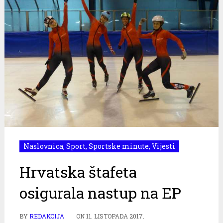
Naslovnica
,
Sport
,
Sportske minute
,
Vijesti
Hrvatska štafeta
osigurala nastup na EP
BY
REDAKCIJA
ON
11. LISTOPADA 2017.