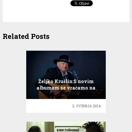
Related Posts
Željko Krušlin:S novim
albumom se vraćamo na
glazbenu scenu
2. SVIBNJA 2014.