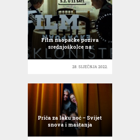
Film naopačke poziva
srednjoškolce na
istraživanje filmske režije s
velikim R
28. SIJEČNJA 2022.
Priča za laku noć – Svijet
snova i maštanja