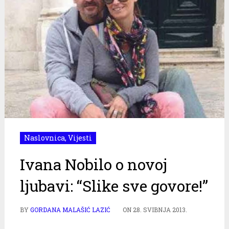
Naslovnica
,
Vijesti
Ivana Nobilo o novoj
ljubavi: “Slike sve govore!”
BY
GORDANA MALAŠIĆ LAZIĆ
ON
28. SVIBNJA 2013.