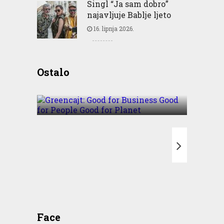
Singl “Ja sam dobro”
najavljuje Bablje ljeto
16. lipnja 2026.
Greencajt: Good for
Ostalo
Business Good for People
Good for Planet
T
Face