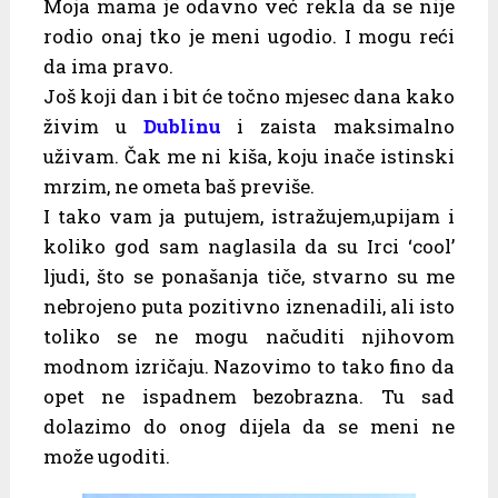
Moja mama je odavno već rekla da se nije
rodio onaj tko je meni ugodio. I mogu reći
da ima pravo.
Još koji dan i bit će točno mjesec dana kako
živim u
Dublinu
i zaista maksimalno
uživam. Čak me ni kiša, koju inače istinski
mrzim, ne ometa baš previše.
I tako vam ja putujem, istražujem,upijam i
koliko god sam naglasila da su Irci ‘cool’
ljudi, što se ponašanja tiče, stvarno su me
nebrojeno puta pozitivno iznenadili, ali isto
toliko se ne mogu načuditi njihovom
modnom izričaju. Nazovimo to tako fino da
opet ne ispadnem bezobrazna. Tu sad
dolazimo do onog dijela da se meni ne
može ugoditi.