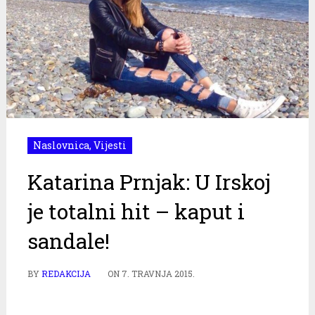
Naslovnica
,
Vijesti
Katarina Prnjak: U Irskoj
je totalni hit – kaput i
sandale!
BY
REDAKCIJA
ON
7. TRAVNJA 2015.