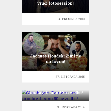
vrući fotosession!
4. PROSINCA 2013.
Jacques Houdek: Zimi ne
mršavim!
27. LISTOPADA 2015.
Glembajevi: Ponosni smo,
proslavili smo 50. izvedbu!
3. LISTOPADA 2014.