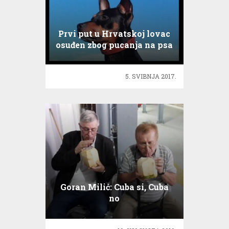
Prvi put u Hrvatskoj lovac
osuđen zbog pucanja na psa
5. SVIBNJA 2017.
Goran Milić: Cuba si, Cuba
no