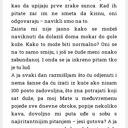
kao da upijaju prve zrake sunca. Kad ih
pitate zar im ne smeta da kisnu, oni
odgovaraju – navikli smo na to.
Zaista mi nije jasno kako se možeš
naviknuti da dolaziš doma mokar do gole
kože. Kako to može biti normalno? Oni se
na to samo smiju, i još se čude meni onako
zabundanoj. I onda se ja iskreno pitam tko
je tu lud.
A ja svaki dan razmišljam što ću odjenuti i
nema šanse da ću izaći iz kuće ako nisam
100 posto zadovoljna, što zna potrajati koji
sat duže, pa moj Mate u međuvremenu
pojede sve dnevne obroke, popije nekoliko
kava, dovoljno mi puta uđe u sobu s
najiritantnijim pitanjem – jesi gotova? A ja