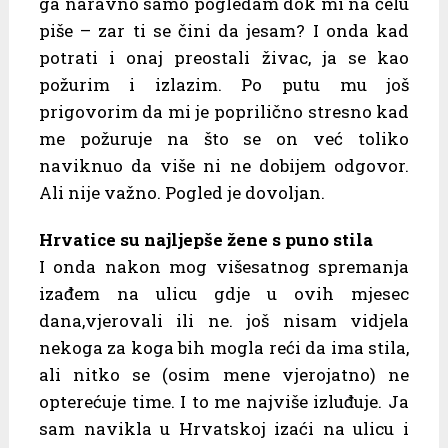
ga naravno samo pogledam dok mi na čelu
piše – zar ti se čini da jesam? I onda kad
potrati i onaj preostali živac, ja se kao
požurim i izlazim. Po putu mu još
prigovorim da mi je poprilično stresno kad
me požuruje na što se on već toliko
naviknuo da više ni ne dobijem odgovor.
Ali nije važno. Pogled je dovoljan.
Hrvatice su najljepše žene s puno stila
I onda nakon mog višesatnog spremanja
izađem na ulicu gdje u ovih mjesec
dana,vjerovali ili ne. još nisam vidjela
nekoga za koga bih mogla reći da ima stila,
ali nitko se (osim mene vjerojatno) ne
opterećuje time. I to me najviše izluđuje. Ja
sam navikla u Hrvatskoj izaći na ulicu i