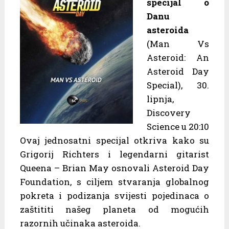
specijal o
Danu
asteroida
(Man Vs
Asteroid: An
Asteroid Day
Special), 30.
lipnja,
Discovery
Science u 20:10
Ovaj jednosatni specijal otkriva kako su
Grigorij Richters i legendarni gitarist
Queena – Brian May osnovali Asteroid Day
Foundation, s ciljem stvaranja global­nog
pokreta i podizanja svijesti pojedinaca o
zaštititi našeg planeta od mogućih
razornih učinaka asteroida.