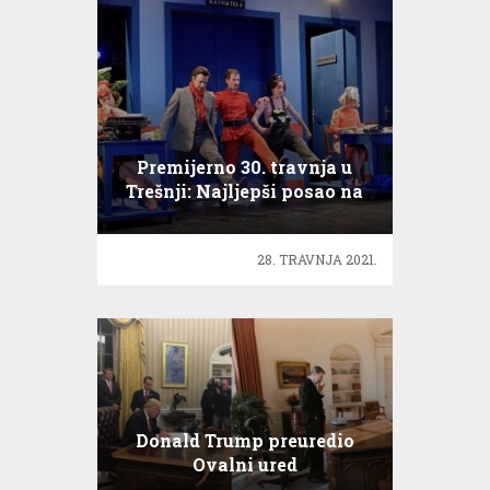
Premijerno 30. travnja u
Trešnji: Najljepši posao na
svijetu
28. TRAVNJA 2021.
Donald Trump preuredio
Ovalni ured