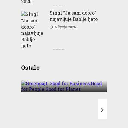
Singl “Ja sam dobro”
najavljuje Bablje ljeto
16. lipnja 2026.
Greencajt: Good for
Ostalo
Business Good for People
Good for Planet
T