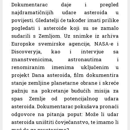
Dokumentarac daje i pregled
najdramatičnijih udare asteroida u
povijesti. Gleda­telji će također imati prilike
pogledati i asteroide koji su se zamalo
sudarili s Ze­mljom. Uz snimke iz arhiva
Europske svemirske agencije, NASA-e i
Discoveryja, kao i intervjue sa
znanstvenicima, astronautima i
renomiranim imenima uključe­nim u
projekt Dana asteroida, film dokumentira
stanje zemljine planetarne obra­ne i skreće
pažnju na pokretanje budućih misija za
spas Zemlje od potencijalnog udara
asteroida. Dokumentarac pokušava pronaći
odgovore na pitanja poput: Može li udar
asteroida uništiti čovječanstvo, te imamo li
moć da ga zaustavimo?