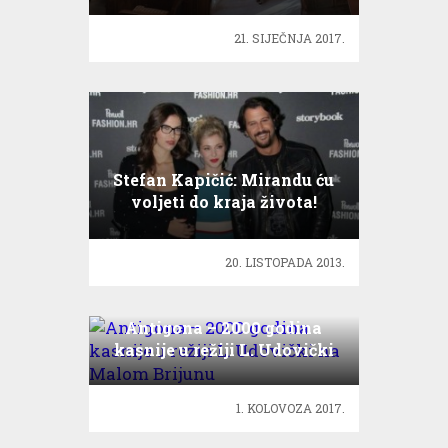
21. SIJEČNJA 2017.
Stefan Kapičić: Mirandu ću
voljeti do kraja života!
20. LISTOPADA 2013.
Antigona – 2000 godina
kasnije u režiji L. Udovički
na Malom Brijunu
1. KOLOVOZA 2017.