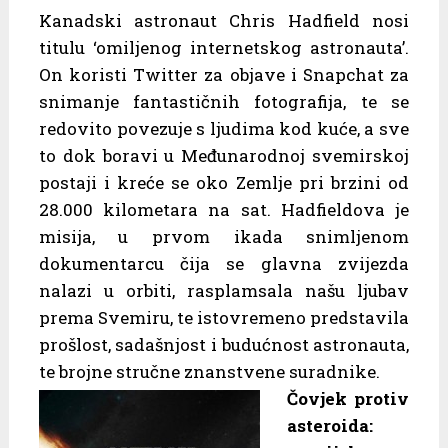
Kanadski astronaut Chris Hadfield nosi
titulu ‘omiljenog internetskog astronauta’.
On koristi Twitter za objave i Snapchat za
snimanje fantastičnih fotografija, te se
redovito povezuje s ljudima kod kuće, a sve
to dok boravi u Međunarodnoj svemirskoj
postaji i kreće se oko Zemlje pri brzini od
28.000 kilometara na sat. Hadfieldova je
misija, u prvom ikada snimljenom
dokumentarcu čija se glavna zvijezda
nalazi u orbiti, rasplamsala našu ljubav
prema Svemiru, te istovremeno predstavila
prošlost, sadašnjost i budućnost astronauta,
te brojne stručne znan­stvene suradnike.
Čovjek protiv
asteroida: