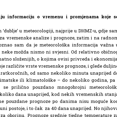
niju informaciju o vremenu i promjenama koje s
‘dublje’ u meteorologiji, najprije u DHMZ-u, gdje sa
 za vremenske analize i prognoze, zatim i na radno
oznao sam da je meteorološka informacija važna 
 neke možda nismo ni svjesni. Od relativno obično
 znatno složenijih, o kojima ovisi privreda i ekonomija
toje različite vrste vremenske prognoze, i glede duljin
kratkoročnih, od samo nekoliko minuta unaprijed d
limatske ili klimatološke – do nekoliko godina, pa 
om se prilično pouzdano mnogobrojni meteorološk
koliko dana unaprijed, kod nekih vremenskih stanj
tetne pouzdane prognoze po danima nisu moguće ko
uni postoje, i to čak za 40 dana unaprijed. No njihov
 za oborinu. Prognoze srednje tjedne temperature z