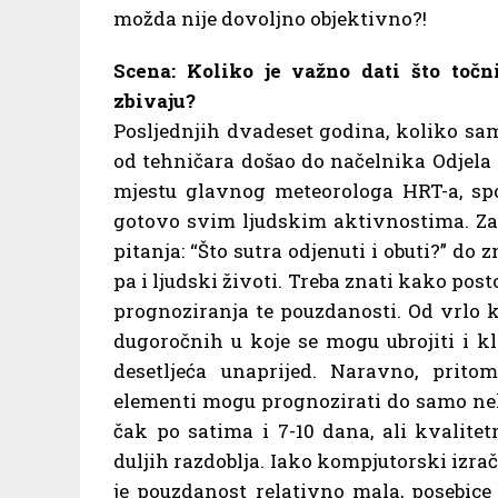
možda nije dovoljno objektivno?!
Scena: Koliko je važno dati što toč
zbivaju?
Posljednjih dvadeset godina, koliko sam 
od tehničara došao do načelnika Odjela
mjestu glavnog meteorologa HRT-a, sp
gotovo svim ljudskim aktivnostima. Za
pitanja: “Što sutra odjenuti i obuti?” do
pa i ljudski životi. Treba znati kako pos
prognoziranja te pouzdanosti. Od vrlo 
dugoročnih u koje se mogu ubrojiti i k
desetljeća unaprijed. Naravno, prit
elementi mogu prognozirati do samo ne
čak po satima i 7-10 dana, ali kvali
duljih razdoblja. Iako kompjutorski izrač
je pouzdanost relativno mala, posebice