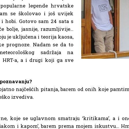
k popularne legende hrvatske
am se školovao i još uvijek
o i hobi. Gotovo sam 24 sata s
 bolje, jasnije, razumljivije…
u je uključena i teorija kaosa,
ke prognoze. Nadam se da to
 meteorološkog sadržaja na
RT-a, a i drugi koji ga sve
 upoznavanju?
erojatno najčešćih pitanja, barem od onih koje pamtim
teško izvediva.
vne, koje se uglavnom smatraju ‘kritikama’, a i on
le ‘šakom i kapom’, barem prema mojem iskustvu… Hm