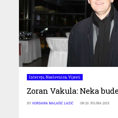
Intervju
,
Naslovnica
,
Vijesti
Zoran Vakula: Neka bude
BY
GORDANA MALAŠIĆ LAZIĆ
ON
20. RUJNA 2015.