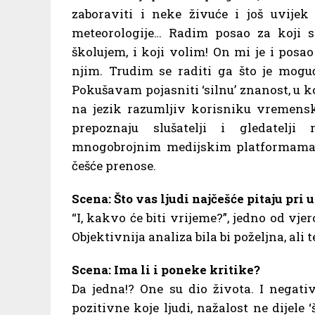
zaboraviti i neke živuće i još uvije
meteorologije… Radim posao za koji s
školujem, i koji volim! On mi je i posa
njim. Trudim se raditi ga što je moguće
Pokušavam pojasniti ‘silnu’ znanost, u koj
na jezik razumljiv korisniku vremens
prepoznaju slušatelji i gledatelji
mnogobrojnim medijskim platformama H
češće prenose.
Scena: Što vas ljudi najčešće pitaju pri
“I, kakvo će biti vrijeme?”, jedno od vj
Objektivnija analiza bila bi poželjna, ali 
Scena: Ima li i poneke kritike?
Da jedna!? One su dio života. I negati
pozitivne koje ljudi, nažalost ne dije