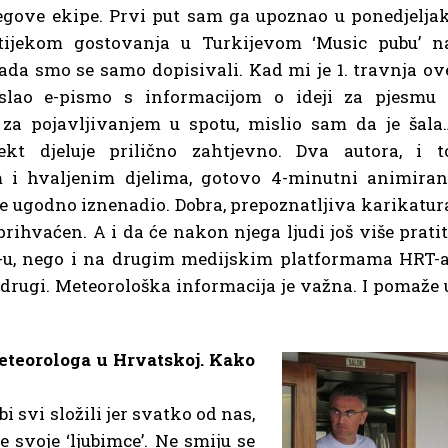
egove ekipe. Prvi put sam ga upoznao u ponedjeljak
, tijekom gostovanja u Turkijevom ‘Music pubu’ n
ada smo se samo dopisivali. Kad mi je 1. travnja ov
slao e-pismo s informacijom o ideji za pjesmu 
za pojavljivanjem u spotu, mislio sam da je šala
jekt djeluje prilično zahtjevno. Dva autora, i t
 i hvaljenim djelima, gotovo 4-minutni animiran
me ugodno iznenadio. Dobra, prepoznatljiva karikatur
rihvaćen. A i da će nakon njega ljudi još više pratit
u, nego i na drugim medijskim platformama HRT-a
tko drugi. Meteorološka informacija je važna. I pomaže 
eteorologa u Hrvatskoj. Kako
i svi složili jer svatko od nas,
 svoje ‘ljubimce’. Ne smiju se