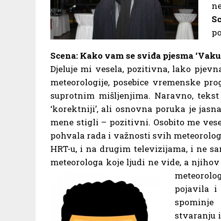
n
Sc
po
Scena: Kako vam se sviđa pjesma ‘Vaku
Djeluje mi vesela, pozitivna, lako pje
meteorologije, posebice vremenske pr
suprotnim mišljenjima. Naravno, tekst 
‘korektniji’, ali osnovna poruka je jasn
mene stigli – pozitivni. Osobito me ves
pohvala rada i važnosti svih meteorologa
HRT-u, i na drugim televizijama, i ne 
meteorologa koje ljudi ne vide, a njiho
meteorolog
pojavila 
spominje
stvaranju i