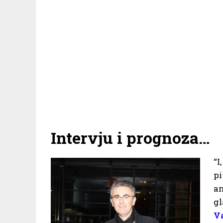
Intervju i prognoza…
“I
p
an
g
V