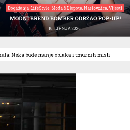
Događanja, LifeStyle, Moda & Ljepota, Naslovnica, Vijesti
MODNI BREND BOMBER ODRŽAO POP-UP!
16. LIPNJA 2026.
ula: Neka bude manje oblaka i tmurnih misli