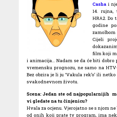
Casha
i nj
14. rujna
HRA2. Do t
godine po
zamolbom 
Cijeli pro
dokazanim
film koji 
i animacija… Nadam se da će biti dobro p
vremensku prognozu, ne samo na HTV-
Bez obzira je li ju ‘Vakula rek’o’ ili ne
svakodnevnom životu.
Scena: Jedan ste od najpopularnijih m
vi gledate na tu činjenicu?
Hvala za ocjenu. Vjerojatno se s njom ne b
od onih koji prate tv program, ima neke