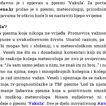
edavno je i opjevan u pjesmi ‘Vakula’. Za porta
ena.hr
pričao je o pjesmi, meteorologiji, prirodni
javama te otkrio hoće li se nastaviti lijepo vrijeme.
la’?
vna pjesma koja nikoga ne vrijeđa. Promovira važnos
ognoze u svakodnevnom životu. Unatoč raznim, pa 
bi mogao biti i složeniji, i u meteorološkom smisl
a. Veseli me što su i dosadašnji komentari koji su d
ele reakcije kolega meteorologa jer ovo je svojevrsn
. “Ja sam samo jedan u nizu, ne znaš im ni broj…” i n
samo na njima, nego i mnogobrojnih kolegica i koleg
v je rad iznimno važan. Veseli i spoznaja da se nako
inje, tv-
prognostičarke iz TBF pjesme ‘Lud za njom’
i manje ljubavna pjesma koja u pozitivnom smisl
 i muškog meteorologa. Nisam sudjelovao ni 
deje o pjesmi ‘
Vakula
‘. Sve je djelo inovativnog
Ant