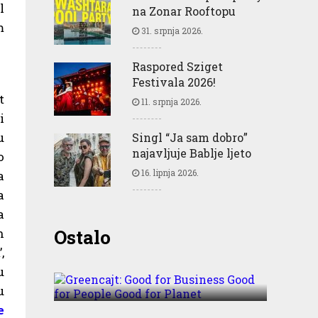
l
na Zonar Rooftopu
m
31. srpnja 2026.
Raspored Sziget
Festivala 2026!
t
11. srpnja 2026.
i
u
Singl “Ja sam dobro”
najavljuje Bablje ljeto
o
16. lipnja 2026.
a
a
a
Greencajt: Good for
Ostalo
n
Business Good for People
,
Good for Planet
u
u
e