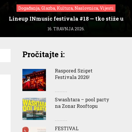
Događanja, Glazba, Kultura, Naslovnica, Vijesti
Lineup INmusic festivala #18 — tko stiže u
Zagreb?
16. TRAVNJA 2026.
Pročitajte i:
Raspored Sziget
Festivala 2026!
Swashtara – pool party
na Zonar Rooftopu
FESTIVAL