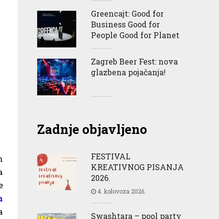
Greencajt: Good for
Business Good for
People Good for Planet
Zagreb Beer Fest: nova
glazbena pojačanja!
Zadnje objavljeno
FESTIVAL
h
KREATIVNOG PISANJA
a
2026.
e
4. kolovoza 2026.
n
a
Swashtara – pool party