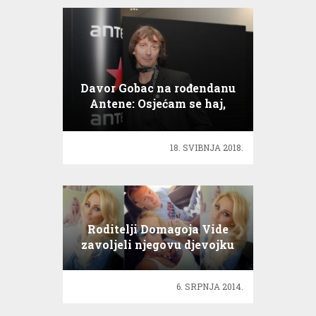
Davor Gobac na rođendanu
Antene: Osjećam se haj,
mozak baj, baj!
18. SVIBNJA 2018.
Roditelji Domagoja Vide
zavoljeli njegovu djevojku
Ivanu!
6. SRPNJA 2014.