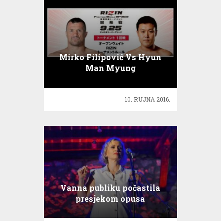
Mirko Filipović Vs Hyun
Man Myung
10. RUJNA 2016.
Vanna publiku počastila
presjekom opusa
dugogodišnje glazbene
karijere