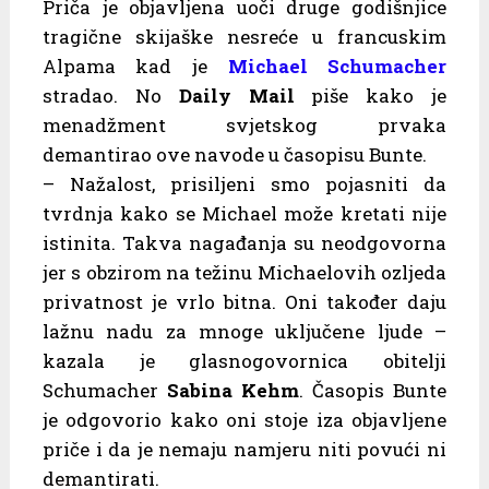
Priča je objavljena uoči druge godišnjice
tragične skijaške nesreće u francuskim
Alpama kad je
Michael Schumacher
stradao. No
Daily Mail
piše kako je
menadžment svjetskog prvaka
demantirao ove navode u časopisu Bunte.
– Nažalost, prisiljeni smo pojasniti da
tvrdnja kako se Michael može kretati nije
istinita. Takva nagađanja su neodgovorna
jer s obzirom na težinu Michaelovih ozljeda
privatnost je vrlo bitna. Oni također daju
lažnu nadu za mnoge uključene ljude –
kazala je glasnogovornica obitelji
Schumacher
Sabina Kehm
. Časopis Bunte
je odgovorio kako oni stoje iza objavljene
priče i da je nemaju namjeru niti povući ni
demantirati.