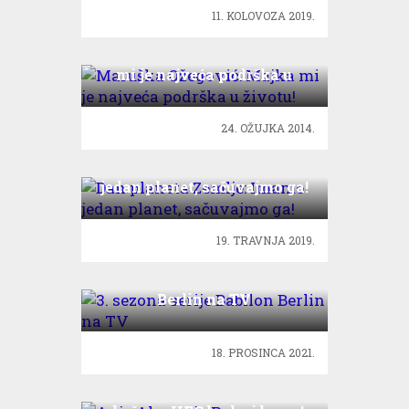
11. KOLOVOZA 2019.
Maruška Ožegović: Majka
mi je najveća podrška u
životu!
24. OŽUJKA 2014.
Dan planeta Zemlje: Imamo
jedan planet, sačuvajmo ga!
19. TRAVNJA 2019.
3. sezona serije Babilon
Berlin na TV
18. PROSINCA 2021.
Anja Alavanja Romac