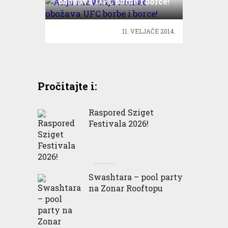
obožava UFC borbe i borce!
11. VELJAČE 2014.
Pročitajte i:
Raspored Sziget
Festivala 2026!
Swashtara – pool party
na Zonar Rooftopu