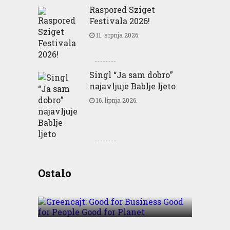
Raspored Sziget
Festivala 2026!
11. srpnja 2026.
Singl “Ja sam dobro”
najavljuje Bablje ljeto
16. lipnja 2026.
Greencajt: Good for
Ostalo
Business Good for People
Good for Planet