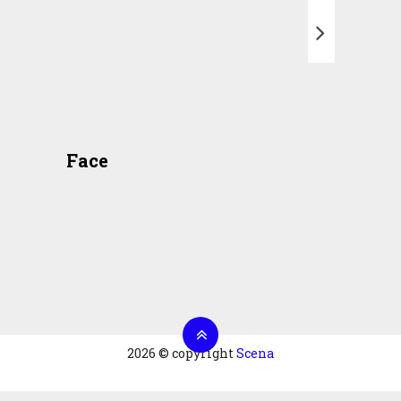
T
Face
2026 © copyright
Scena