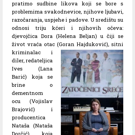
pratimo sudbine likova koji se bore s
problemima svakodnevice, njihove ljubavi,
razočaranja, uspjehe i padove. U središtu su
odnosi triju kćeri i njihovih očeva:
djevojčica Dora (Helena Beljan) u čiji se
život vraća otac (Goran
Hajduković), sitni
kriminalac i
diler, redateljica
Ives (Lana
Barić) koja se
brine o
dementnom
ocu (Vojislav
Brajović) i
producentica
Nataša (Nataša
Dorčić) koja