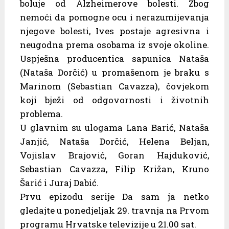
boluje od Alzheimerove bolesti. Zbog
nemoći da pomogne ocu i nerazumijevanja
njegove bolesti, Ives postaje agresivna i
neugodna prema osobama iz svoje okoline.
Uspješna producentica sapunica Nataša
(Nataša Dorčić) u promašenom je braku s
Marinom (Sebastian Cavazza), čovjekom
koji bježi od odgovornosti i životnih
problema.
U glavnim su ulogama Lana Barić, Nataša
Janjić, Nataša Dorčić, Helena Beljan,
Vojislav Brajović, Goran Hajduković,
Sebastian Cavazza, Filip Križan, Kruno
Šarić i Juraj Dabić.
Prvu epizodu serije Da sam ja netko
gledajte u ponedjeljak 29. travnja na Prvom
programu Hrvatske televizije u 21.00 sat.