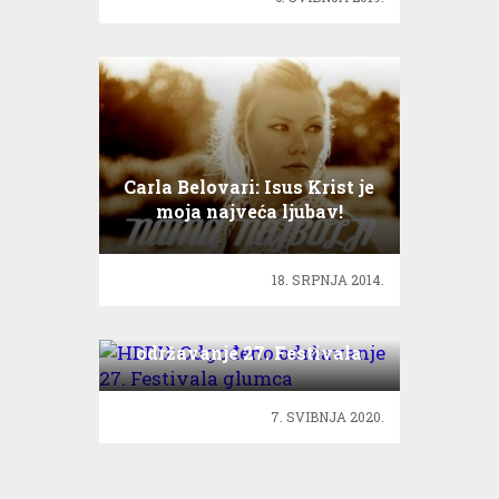
Carla Belovari: Isus Krist je
moja najveća ljubav!
18. SRPNJA 2014.
HDDU: Odgođeno
održavanje 27. Festivala
glumca
7. SVIBNJA 2020.