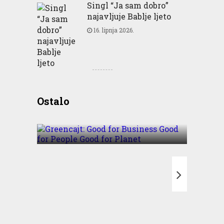
Singl “Ja sam dobro”
najavljuje Bablje ljeto
16. lipnja 2026.
Greencajt: Good for
Ostalo
Business Good for People
Good for Planet
T