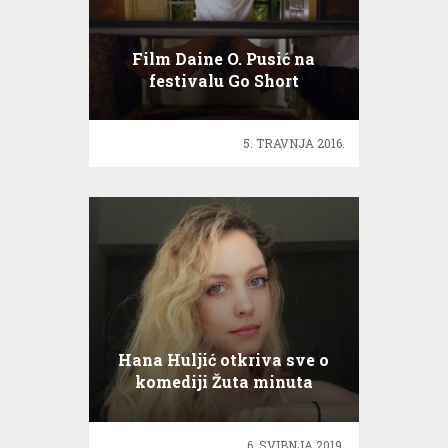
Film Daine O. Pusić na
festivalu Go Short
5. TRAVNJA 2016.
Hana Huljić otkriva sve o
komediji Žuta minuta
6. SVIBNJA 2019.