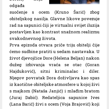
odgađa
suočenje s ocem (Kruno Šarić) zbog
obiteljskog nasilja. Glavne likove povezuje
rad na sapunici čiji je virtualni svijet iluzija
postavljen kao kontrast snažnom realizmu
svakodnevnog života.
Prva epizoda otvara priče triju obitelji čije
ćemo sudbine pratiti u sedam nastavaka. U
život djevojčice Dore (Helena Beljan) nakon
dužeg izbivanja vraća se otac (Goran
Hajduković), sitni kriminalac i diler.
Njegov povratak Dora doživljava kao spas
iz kaotične obiteljske atmosfere u kojoj živi
s majkom (Nataša Janjić) i mlađim bratom
(Juraj Dabić). Redateljica sapunice Ives
(Lana Barić) živi s ocem (Voja Brajović) koji