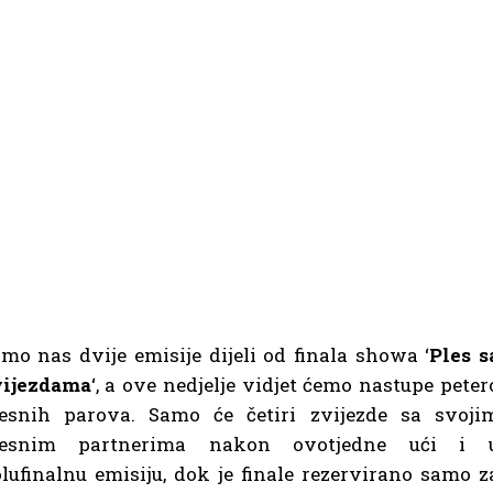
mo nas dvije emisije dijeli od finala showa ‘
Ples s
vijezdama
‘, a ove nedjelje vidjet ćemo nastupe peter
lesnih parova. Samo će četiri zvijezde sa svoji
lesnim partnerima nakon ovotjedne ući i 
lufinalnu emisiju, dok je finale rezervirano samo z