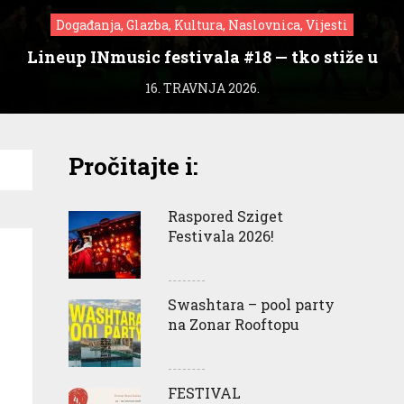
Događanja, Glazba, Kultura, Naslovnica, Vijesti
Lineup INmusic festivala #18 — tko stiže u
Zagreb?
16. TRAVNJA 2026.
Pročitajte i:
Raspored Sziget
Festivala 2026!
Swashtara – pool party
na Zonar Rooftopu
FESTIVAL