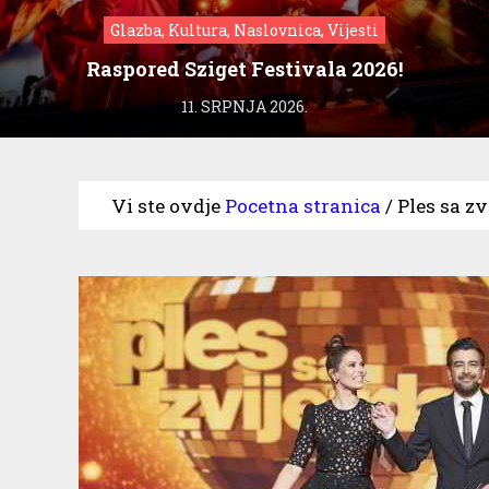
Glazba, Kultura, Naslovnica, Vijesti
Raspored Sziget Festivala 2026!
11. SRPNJA 2026.
Vi ste ovdje
Pocetna stranica
/
Ples sa zv