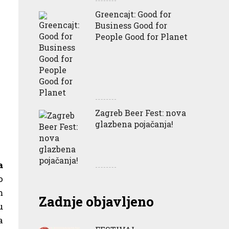
Greencajt: Good for
Business Good for
People Good for Planet
Zagreb Beer Fest: nova
glazbena pojačanja!
a
o
m
Zadnje objavljeno
u
a