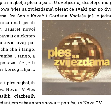
p tri najbolja plesna para. U ovotjednoj, desetoj emisij
owa ‘Ples sa zvijezdama’, plesat će svaki par po dv
esa. Iza Sonje Kovač i Gordana Vogleša još je jedn
isu imali jer ih
r. Ususret novoj
žbavaju quickstep
uković ovaj put
 cha cha i tango.
 rumbu i tango, a
pokazat će je li
i koreografiju iz
 i ples najboljih
owa Nove TV Ples
ijih glazbenih
jgledanijem zabavnom showu – poručuju s Nova TV.