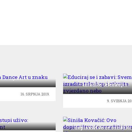
a Dance Art u znaku
čipke!
Educiraj se i zabavi: Svem
– izradite teleskop i
otkrijte zvjezdano nebo
16. SRPNJA 2019.
9. SVIBNJA 20
vi nastupi uživo:
Supertalent
Siniša Kovačić: Ovo
dopisništvo će osnažiti