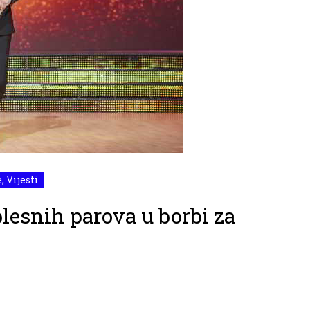
e
,
Vijesti
plesnih parova u borbi za