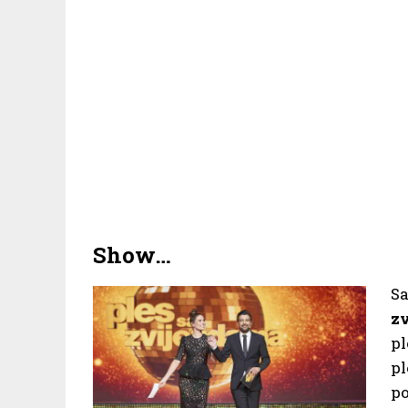
Show…
Sa
z
p
p
po