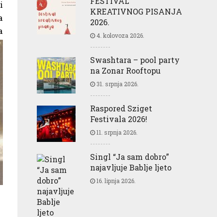
FESTIVAL
i
KREATIVNOG PISANJA
a
2026.
a
4. kolovoza 2026.
Swashtara – pool party
na Zonar Rooftopu
31. srpnja 2026.
Raspored Sziget
Festivala 2026!
11. srpnja 2026.
Singl “Ja sam dobro”
najavljuje Bablje ljeto
16. lipnja 2026.