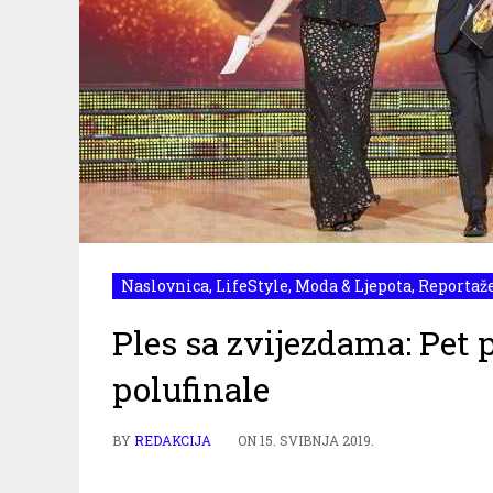
Naslovnica
,
LifeStyle
,
Moda & Ljepota
,
Reportaž
Ples sa zvijezdama: Pet 
polufinale
BY
REDAKCIJA
ON
15. SVIBNJA 2019.