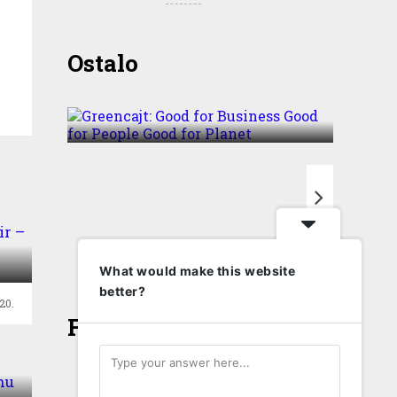
Greencajt: Good for
Ostalo
Business Good for People
Good for Planet
T
ir
What would make this website
better?
20.
Face