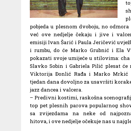
to
sh
pl
pobjeda u plesnom dvoboju, no
odmora n
već ove nedjelje čekaju i jive i valce
emisiji Ivan Šarić i Paula Jeričević uvje
i rumbu, do će Marko Grubnić i Ela V
pokazati svoje umijeće u stilovima: cha
Slavko Sobin i Gabriela Pilić plesat će
Viktorija Đonlić Rađa i Marko Mrkić 
tjedan dana dovoljno za usavršiti korake 
jazz dancea i valcera.
– Predivni kostimi, raskošna scenografija
top pet plesnih parova popularnog sh
sa zvijezdama na neke od najpoznat
hitova, i ove nedjelje očekuje nas u na