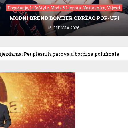
Događanja, LifeStyle, Moda & Ljepota, Naslovnica, Vijesti
MODNI BREND BOMBER ODRŽAO POP-UP!
16. LIPNJA 2026.
ijezdama: Pet plesnih parova u borbi za polufinale