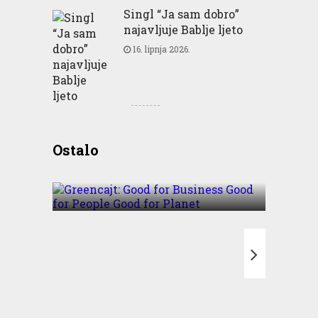
Singl “Ja sam dobro”
najavljuje Bablje ljeto
16. lipnja 2026.
Greencajt: Good for
Ostalo
Business Good for People
Good for Planet
T