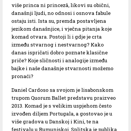
više princa ni princezâ, likovi su obični,
današnji ljudi, no odnosi i osnova fabule
ostaju isti. Ista su, premda postavljena
jezikom današnjice, i vječna pitanja koje
komad otvara. Postoji li i gdje je crta
između stvarnog i nestvarnog? Kako
danas ispričati dobro poznate klasične
priče? Koje sličnosti i analogije između
bajke i naše današnje stvarnosti možemo
pronaći?
Daniel Cardoso sa svojom je lisabonskom
trupom Quorum Ballet predstavu praizveo
2013. Komad je s velikim uspjehom često
izvođen diljem Portugala, a gostovao je u
više gradova u Danskoj i Kini, te na
festivalu u Rumunjskoj. Splitska je publika