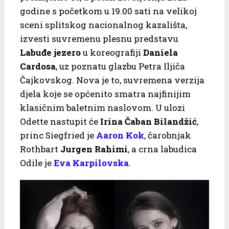
godine s početkom u 19.00 sati na velikoj
sceni splitskog nacionalnog kazališta,
izvesti suvremenu plesnu predstavu
Labuđe jezero
u koreografiji
Daniela
Cardosa
, uz poznatu glazbu Petra Iljiča
Čajkovskog. Nova je to, suvremena verzija
djela koje se općenito smatra najfinijim
klasičnim baletnim naslovom. U ulozi
Odette nastupit će
Irina Čaban Bilandžić
,
princ Siegfried je
Aaron Kok
, čarobnjak
Rothbart
Jurgen Rahimi
, a crna labudica
Odile je
Eva Karpilovska
.