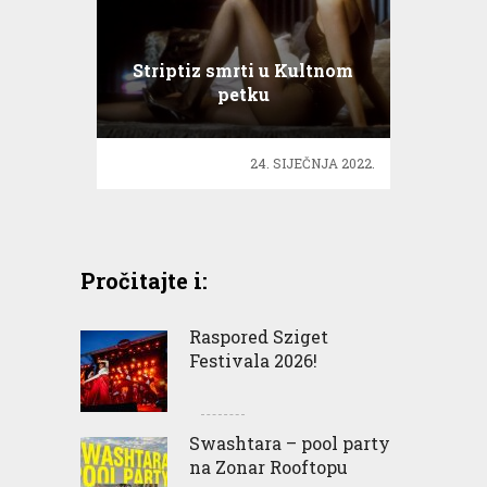
Striptiz smrti u Kultnom
petku
24. SIJEČNJA 2022.
Pročitajte i:
Raspored Sziget
Festivala 2026!
Swashtara – pool party
na Zonar Rooftopu