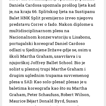
Daniela Cardosa upoznala prošlog ljeta kad
je, na kraju 66. Splitskog ljeta na Sustipanu
Balet HNK Split premijerno izveo njegovu
predstavu Correr o fado. Nakon diplome u
multidisciplinarnom plesu na
Nacionalnom konzervatoriju u Lisabonu,
portugalski koreograf Daniel Cardoso
odlazi u Sjedinjene Države gdje se, osim u
školi Martha Graham, usavršava i u
njujorškoj Joffrey Ballet School. Bio je
solist u plesnoj trupi Marthe Graham i
drugim uglednim trupama suvremenog
plesa u SAD. Kao solo-plesač plesao je u
baletima koreografa kao što su Martha
Graham, Peter Schaufuss, Robert Wilson,
Maurice Béjart Donald Byrd, Susan