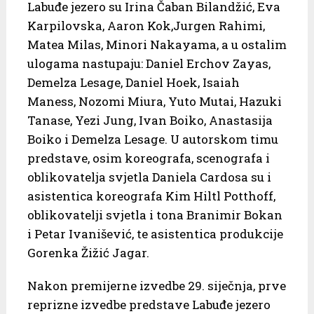
Labuđe jezero su Irina Čaban Bilandžić, Eva
Karpilovska, Aaron Kok,Jurgen Rahimi,
Matea Milas, Minori Nakayama, a u ostalim
ulogama nastupaju: Daniel Erchov Zayas,
Demelza Lesage, Daniel Hoek, Isaiah
Maness, Nozomi Miura, Yuto Mutai, Hazuki
Tanase, Yezi Jung, Ivan Boiko, Anastasija
Boiko i Demelza Lesage. U autorskom timu
predstave, osim koreografa, scenografa i
oblikovatelja svjetla Daniela Cardosa su i
asistentica koreografa Kim Hiltl Potthoff,
oblikovatelji svjetla i tona Branimir Bokan
i Petar Ivanišević, te asistentica produkcije
Gorenka Žižić Jagar.
Nakon premijerne izvedbe 29. siječnja, prve
reprizne izvedbe predstave Labuđe jezero