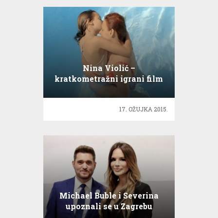
Nina Violić –
kratkometražni igrani film
‘Odvajanje’!
17. OŽUJKA 2015.
Michael Buble i Severina
upoznali se u Zagrebu