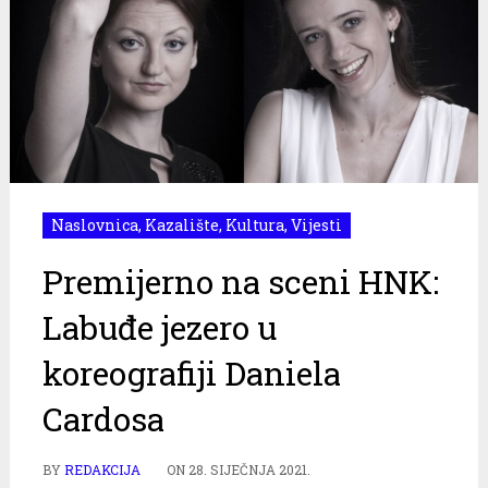
Naslovnica
,
Kazalište
,
Kultura
,
Vijesti
Premijerno na sceni HNK:
Labuđe jezero u
koreografiji Daniela
Cardosa
BY
REDAKCIJA
ON
28. SIJEČNJA 2021.