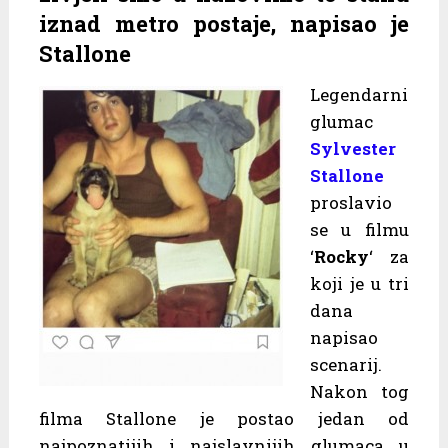
iznad metro postaje, napisao je
Stallone
Legendarni
glumac
Sylvester
Stallone
proslavio
se u filmu
‘
Rocky
‘ za
koji je u tri
dana
napisao
scenarij.
Nakon tog
filma Stallone je postao jedan od
najpoznatijih i najslavnijih glumaca u