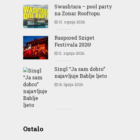
Swashtara – pool party
na Zonar Rooftopu
31. srpnja 2026.
Raspored Sziget
Festivala 2026!
11. srpnja 2026.
Singl “Ja sam dobro”
najavljuje Bablje ljeto
16. lipnja 2026.
Greencajt: Good for
Ostalo
Business Good for People
Good for Planet