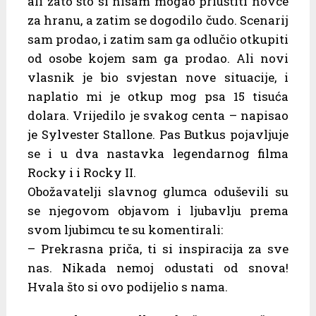
ali zato što si nisam mogao priuštiti novce
za hranu, a zatim se dogodilo čudo. Scenarij
sam prodao, i zatim sam ga odlučio otkupiti
od osobe kojem sam ga prodao. Ali novi
vlasnik je bio svjestan nove situacije, i
naplatio mi je otkup mog psa 15 tisuća
dolara. Vrijedilo je svakog centa – napisao
je Sylvester Stallone. Pas Butkus pojavljuje
se i u dva nastavka legendarnog filma
Rocky i i Rocky II.
Obožavatelji slavnog glumca oduševili su
se njegovom objavom i ljubavlju prema
svom ljubimcu te su komentirali:
– Prekrasna priča, ti si inspiracija za sve
nas. Nikada nemoj odustati od snova!
Hvala što si ovo podijelio s nama.