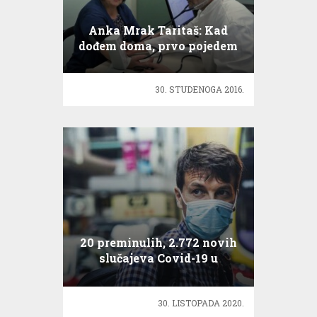
Anka Mrak Taritaš: Kad
dođem doma, prvo pojedem
vrata od frižidera, pa onda
frižider!
30. STUDENOGA 2016.
20 preminulih, 2.772 novih
slučajeva Covid-19 u
Hrvatskoj
30. LISTOPADA 2020.