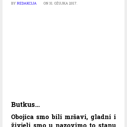
BY
REDAKCIJA
ON
31. OŽUJKA 2017.
Butkus…
Obojica smo bili mršavi, gladni i
živjeli smo u nazovimo to stanu