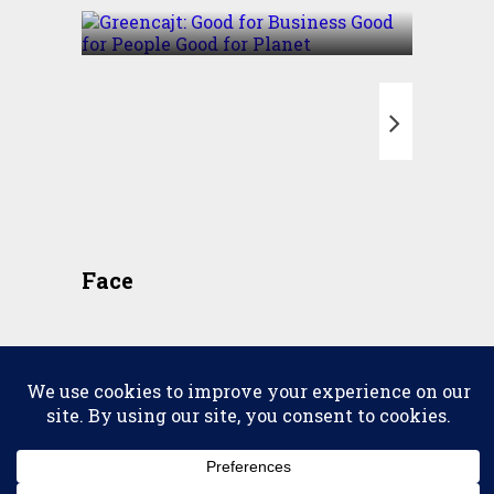
T
Face