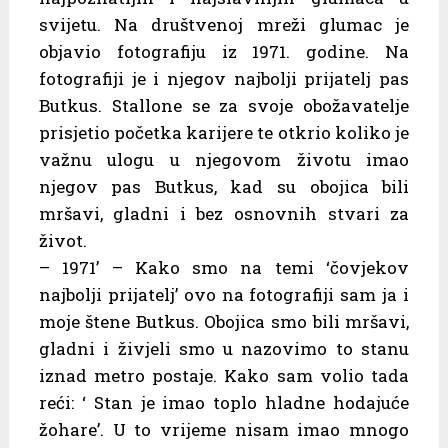
svijetu. Na društvenoj mreži glumac je
objavio fotografiju iz 1971. godine. Na
fotografiji je i njegov najbolji prijatelj pas
Butkus. Stallone se za svoje obožavatelje
prisjetio početka karijere te otkrio koliko je
važnu ulogu u njegovom životu imao
njegov pas Butkus, kad su obojica bili
mršavi, gladni i bez osnovnih stvari za
život.
– 1971’ – Kako smo na temi ‘čovjekov
najbolji prijatelj’ ovo na fotografiji sam ja i
moje štene Butkus. Obojica smo bili mršavi,
gladni i živjeli smo u nazovimo to stanu
iznad metro postaje. Kako sam volio tada
reći: ‘ Stan je imao toplo hladne hodajuće
žohare’. U to vrijeme
nisam imao mnogo