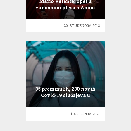
Mario Valentić opet u
zanosnom plesu s Anom
Herceg!
20. STUDENOGA 2013.
35 preminulih, 230 novih
Covid-19 slučajeva u
Hrvatskoj
11. SIJEČNJA 2021.