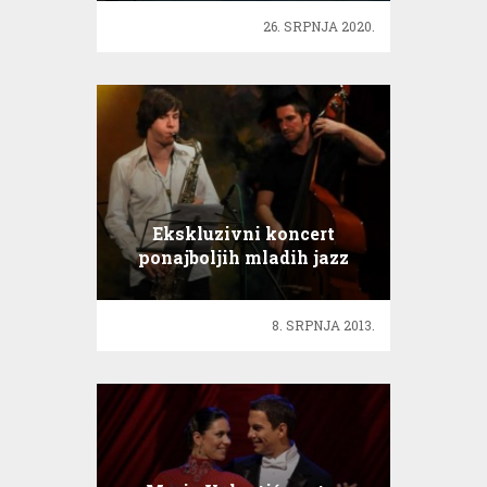
26. SRPNJA 2020.
Ekskluzivni koncert
ponajboljih mladih jazz
glazbenika iz regije!
8. SRPNJA 2013.