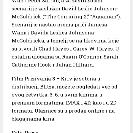
Wan i Peter Safran, a za zastrašujući
scenarij je zaslužan David Leslie Johnson-
McGoldrick (“The Conjuring 2,” “Aquaman”).
Scenarij je nastao prema priči Jamesa
Wana i Davida Lesliea Johnsona-
McGoldricka, a temelji se na likovima koje
su stvorili Chad Hayes i Carey W. Hayes. U
ostalim ulogama su Ruairi O’Connor, Sarah
Catherine Hook i Julian Hilliard.
Film Prizivanja 3 – Kriv je sotona u
distribuciji Blitza, možete pogledati već od
ovog četvrtka, 3. 6. u svim kinima, u
premium formatima: IMAX i 4D, kao i u 2D
formatu. Ulaznice su u prodaji online i na
blagajnama kina.
Foto: Press