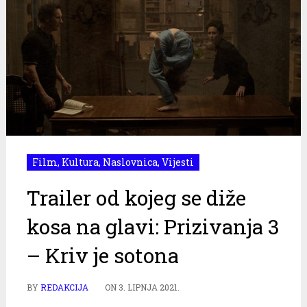
Film
,
Kultura
,
Naslovnica
,
Vijesti
Trailer od kojeg se diže
kosa na glavi: Prizivanja 3
– Kriv je sotona
BY
REDAKCIJA
ON
3. LIPNJA 2021.