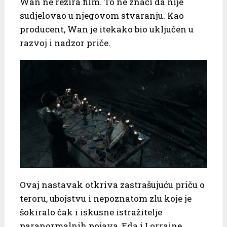
Wan ne režira film. To ne znači da nije
sudjelovao u njegovom stvaranju. Kao
producent, Wan je itekako bio uključen u
razvoj i nadzor priče.
Ovaj nastavak otkriva zastrašujuću priču o
teroru, ubojstvu i nepoznatom zlu koje je
šokiralo čak i iskusne istražitelje
paranormalnih pojava, Eda i Lorraine