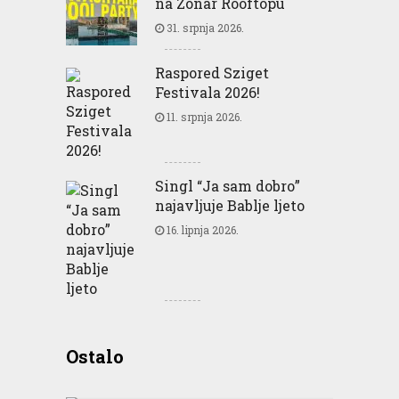
na Zonar Rooftopu
31. srpnja 2026.
Raspored Sziget
Festivala 2026!
11. srpnja 2026.
Singl “Ja sam dobro”
najavljuje Bablje ljeto
16. lipnja 2026.
Greencajt: Good for
Ostalo
Business Good for People
Good for Planet