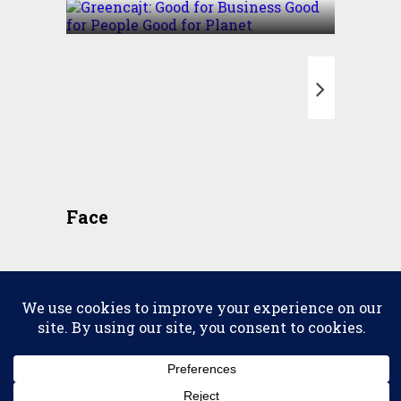
T
Face