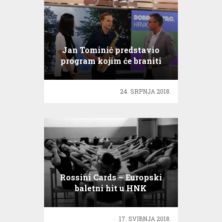
Jan Tominić predstavio
program kojim će braniti
boje Hrvatske na Euroviziji
24. SRPNJA 2018.
Rossini Cards – Europski
baletni hit u HNK
17. SVIBNJA 2018.