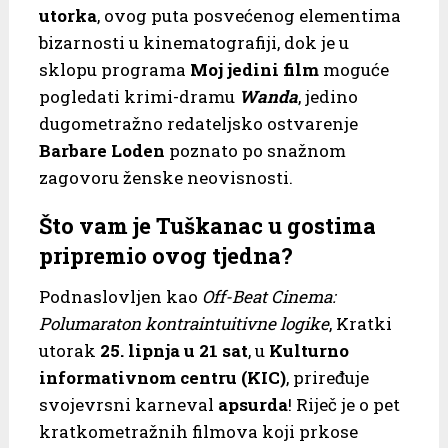
utorka
, ovog puta posvećenog elementima
bizarnosti u kinematografiji, dok je u
sklopu programa
Moj jedini film
moguće
pogledati krimi-dramu
Wanda
, jedino
dugometražno redateljsko ostvarenje
Barbare Loden
poznato po snažnom
zagovoru ženske neovisnosti.
Što vam je Tuškanac u gostima
pripremio ovog tjedna?
Podnaslovljen kao
Off-Beat Cinema:
Polumaraton kontraintuitivne logike
, Kratki
utorak
25. lipnja u 21 sat
, u
Kulturno
informativnom centru (KIC)
, priređuje
svojevrsni karneval
apsurda
! Riječ je o pet
kratkometražnih filmova koji prkose