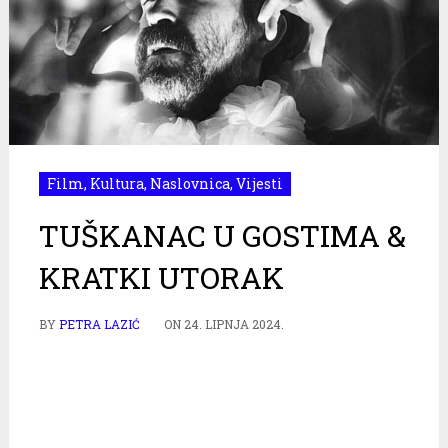
Film
,
Kultura
,
Naslovnica
,
Vijesti
TUŠKANAC U GOSTIMA &
KRATKI UTORAK
BY
PETRA LAZIĆ
ON
24. LIPNJA 2024.