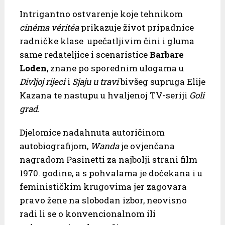
Intrigantno ostvarenje koje tehnikom
cinéma véritéa
prikazuje život pripadnice
radničke klase upečatljivim čini i gluma
same redateljice i scenaristice
Barbare
Loden
, znane po sporednim ulogama u
Divljoj rijeci
i
Sjaju u travi
bivšeg supruga Elije
Kazana te nastupu u hvaljenoj TV-seriji
Goli
grad
.
Djelomice nadahnuta autoričinom
autobiografijom,
Wanda
je ovjenčana
nagradom Pasinetti za najbolji strani film
1970. godine, a s pohvalama je dočekana i u
feminističkim krugovima jer zagovara
pravo žene na slobodan izbor, neovisno
radi li se o konvencionalnom ili