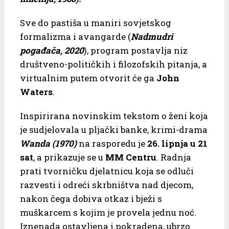
Sve do pastiša u maniri sovjetskog
formalizma i avangarde (
Nadmudri
pogađača, 2020
), program postavlja niz
društveno-političkih i filozofskih pitanja, a
virtualnim putem otvorit će ga
John
Waters
.
Inspirirana novinskim tekstom o ženi koja
je sudjelovala u pljački banke, krimi-drama
Wanda (1970)
na rasporedu je
26. lipnja u 21
sat
, a prikazuje se u
MM Centru
. Radnja
prati tvorničku djelatnicu koja se odluči
razvesti i odreći skrbništva nad djecom,
nakon čega dobiva otkaz i bježi s
muškarcem s kojim je provela jednu noć.
Iznenada ostavljena i pokradena, ubrzo