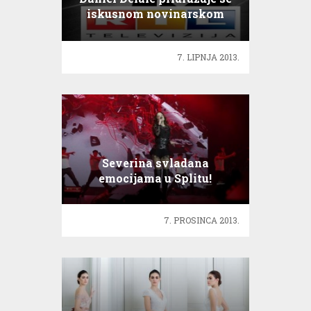
iskusnom novinarskom
timu RTL Televizije
7. LIPNJA 2013.
Severina svladana
emocijama u Splitu!
7. PROSINCA 2013.