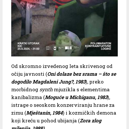
Od skromno izvedenog leta skrivenog od
očiju javnosti (
Oni dolaze bez srama – što se
dogodilo Magdaleni Jung?, 1983
), preko
morbidnog
synth
mjuzikla s elementima
kanibalizma (
Moguće u Michiganu, 1983
),
istrage o seoskom konzerviranju hrane za
zimu (
Mještanin, 1984
) i kozmičkih demona
koji kreću u pohod ubijanja (
Zora zlog
milenija, 1988).