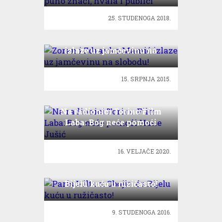
25. STUDENOGA 2018.
Zoran i Zdravko Mamić
izlaze uz jamčevinu na
slobodu!
15. SRPNJA 2015.
Na radionici Torino Film
Laba: Bog neće pomoći
Hane Jušić
16. VELJAČE 2020.
Paris Hilton: Obojiti ću
Bijelu kuću u ružičasto!
9. STUDENOGA 2016.