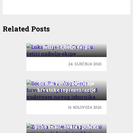
Related Posts
Luka Stepančić: Ovdje su
četiri najbolje ekipe
24. SIJEČNJA 2020.
Socca: Prvo okupljanje
hrvatske reprezentacije
pod vodstvom novog
izbornika
16. KOLOVOZA 2020.
Zrinka Cvitešić: Nagrada mi
puno znači, hvala i publici