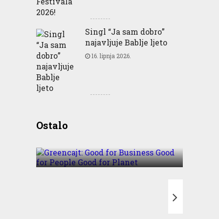
Singl “Ja sam dobro”
najavljuje Bablje ljeto
16. lipnja 2026.
Greencajt: Good for
Ostalo
Business Good for People
Good for Planet
T