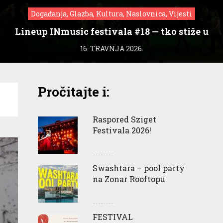
Događanja, Glazba, Kultura, Naslovnica, Vijesti
Lineup INmusic festivala #18 — tko stiže u
Zagreb?
16. TRAVNJA 2026.
Pročitajte i:
Raspored Sziget
Festivala 2026!
Swashtara – pool party
na Zonar Rooftopu
FESTIVAL