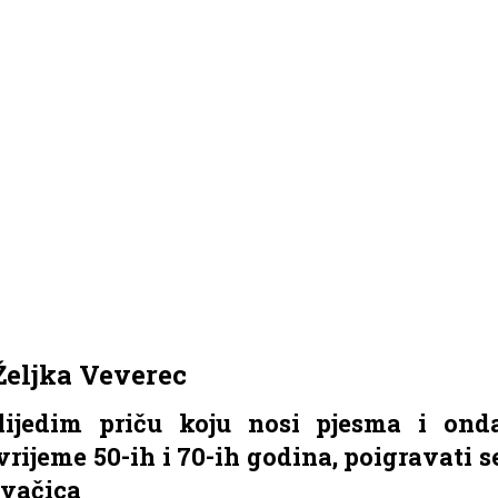
Željka Veverec
slijedim priču koju nosi pjesma i ond
rijeme 50-ih i 70-ih godina, poigravati s
jevačica