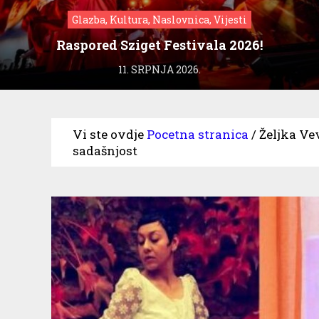
Glazba, Kultura, Naslovnica, Vijesti
Raspored Sziget Festivala 2026!
11. SRPNJA 2026.
Vi ste ovdje
Pocetna stranica
/
Željka Ve
sadašnjost