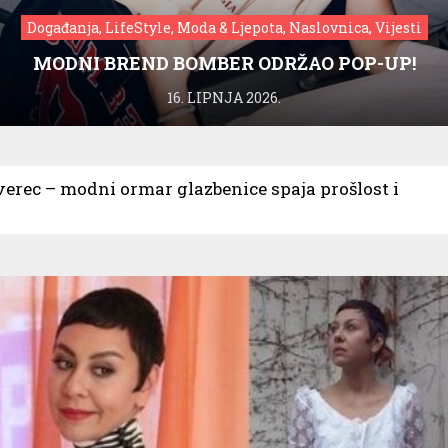
Događanja, LifeStyle, Moda & Ljepota, Naslovnica, Vijesti
MODNI BREND BOMBER ODRŽAO POP-UP!
16. LIPNJA 2026.
verec – modni ormar glazbenice spaja prošlost i