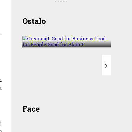
Greencajt: Good for
Ostalo
Business Good for People
…
Good for Planet
T
m
a
Face
i
o