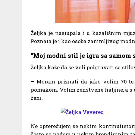
Željka je nastupala i u kazališnim mjuzi
Poznata je i kao osoba zanimljivog modno
“Moj modni stil je igra sa samom
Željka kaže da se voli poigravati sa stil
– Moram priznati da jako volim 70-te
pomakom. Volim ženstvene haljine, a s 
ženi.
Ne opterećujem se nekim kontinuitetom
često se nađem u nekim brendiranim ta