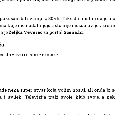
okušam biti vamp iz 80-ih. Tako da mislim da je mo
ma koje me nadahnjuju,a što nije možda uvijek sretn
la je
Željka Veverec
za portal
Scena.hr
.
ća
često zaviri u stare ormare.
ude neka super stvar koju volim nositi, ali onda bi s
i uvijek. Televizija traži svoje, klub svoje, a nek