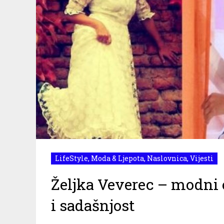
LifeStyle
,
Moda & Ljepota
,
Naslovnica
,
Vijesti
Željka Veverec – modni 
i sadašnjost