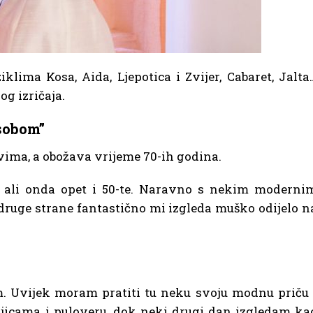
klima Kosa, Aida, Ljepotica i Zvijer, Cabaret, Jalta
g izričaja.
 sobom”
ovima, a obožava vrijeme 70-ih godina.
, ali onda opet i 50-te. Naravno s nekim moderni
druge strane fantastično mi izgleda muško odijelo n
. Uvijek moram pratiti tu neku svoju modnu priču 
jicama i puloveru, dok neki drugi dan izgledam ka