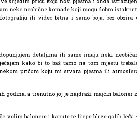
ve slijedim priču koju nosi pjesma i onda istražuje
ledam neke neobične komade koji mogu dobro istaknut
otografiju ili video bitna i samo boja, bez obzira 
adopunjujem detaljima ili same imaju neki neobiča
jećajem kako bi to baš tamo na tom mjestu trebal
je nekom pričom koju mi stvara pjesma ili atmosfer
-ih godina, a trenutno joj je najdraži majčin baloner i
če volim balonere i kapute te lijepe bluze golih leđa 