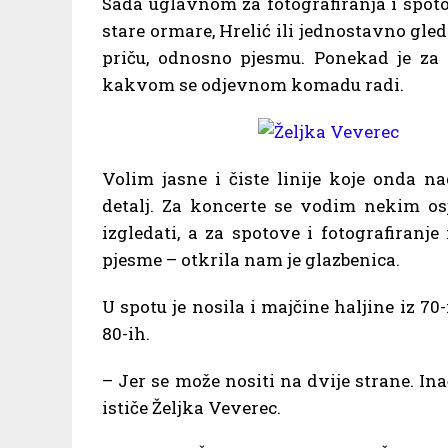
Sada uglavnom za fotografiranja i spoto
stare ormare, Hrelić ili jednostavno g
priču, odnosno pjesmu. Ponekad je za f
kakvom se odjevnom komadu radi.
Volim jasne i čiste linije koje onda n
detalj. Za koncerte se vodim nekim os
izgledati, a za spotove i fotografiran
pjesme – otkrila nam je glazbenica.
U spotu je nosila i majčine haljine iz 70
80-ih.
– Jer se može nositi na dvije strane. Ina
ističe Željka Veverec.