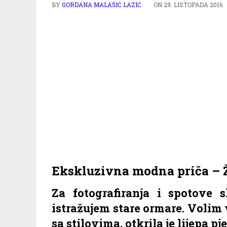
BY
GORDANA MALAŠIĆ LAZIĆ
ON
29. LISTOPADA 2016.
Ekskluzivna modna priča – 
Za fotografiranja i spotove 
istražujem stare ormare. Volim v
sa stilovima, otkrila je lijepa p