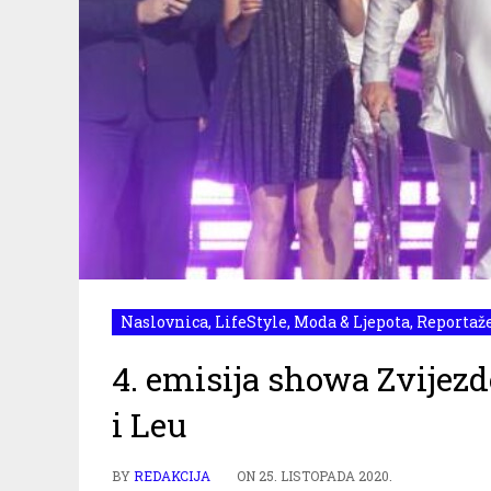
Naslovnica
,
LifeStyle
,
Moda & Ljepota
,
Reportaž
4. emisija showa Zvijezde
i Leu
BY
REDAKCIJA
ON
25. LISTOPADA 2020.