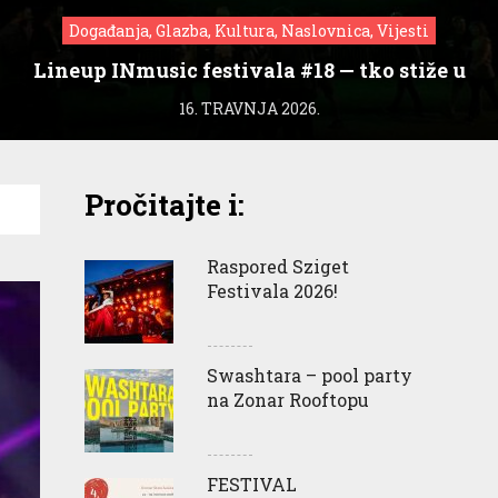
Događanja, Glazba, Kultura, Naslovnica, Vijesti
Lineup INmusic festivala #18 — tko stiže u
Zagreb?
16. TRAVNJA 2026.
Pročitajte i:
Raspored Sziget
Festivala 2026!
Swashtara – pool party
na Zonar Rooftopu
FESTIVAL