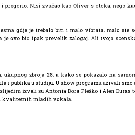
o i pregorio. Nisi zvučao kao Oliver s otoka, nego ka
jesma gdje je trebalo biti i malo vibrata, malo ste s
a je ovo bio ipak prevelik zalogaj. Ali tvoja scensk
rija, ukupnog zbroja 28, a kako se pokazalo na samo
 bila i publika u studiju. U show programu uživali smo 
 slijedim izveli su Antonia Dora Pleško i Alen Đuras t
 kvalitetnih mladih vokala.