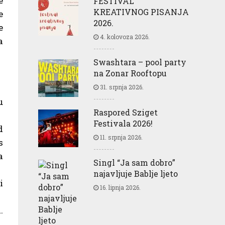
e
FESTIVAL
KREATIVNOG PISANJA
e
2026.
e
4. kolovoza 2026.
a
Swashtara – pool party
na Zonar Rooftopu
31. srpnja 2026.
u
Raspored Sziget
Festivala 2026!
d
11. srpnja 2026.
s
a
Singl “Ja sam dobro”
najavljuje Bablje ljeto
i
16. lipnja 2026.
.