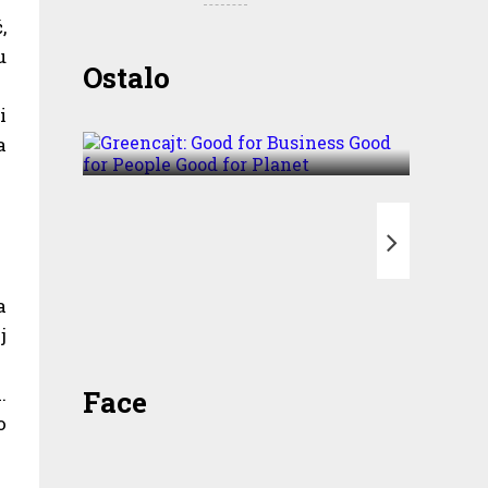
,
u
Greencajt: Good for
Ostalo
Business Good for People
i
Good for Planet
a
T
a
j
.
Face
o