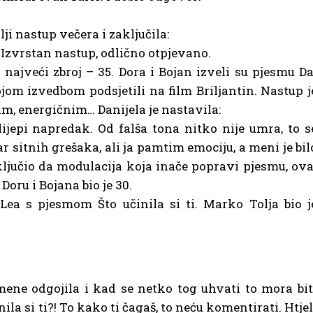
lji nastup večera i zaključila:
! Izvrstan nastup, odlično otpjevano.
 najveći zbroj – 35. Dora i Bojan izveli su pjesmu Da
ojom izvedbom podsjetili na film Briljantin. Nastup j
m, energičnim… Danijela je nastavila:
lijepi napredak. Od falša tona nitko nije umra, to s
 sitnih grešaka, ali ja pamtim emociju, a meni je bil
 zaključio da modulacija koja inače popravi pjesmu, ova
 Doru i Bojana bio je 30.
 Lea s pjesmom Što učinila si ti. Marko Tolja bio j
 mene odgojila i kad se netko tog uhvati to mora bit
nila si ti?! To kako ti čagaš, to neću komentirati. Htjel