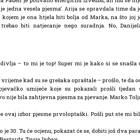
a Pađen je pohvalio energičnu izvedbu, ali mu se nij
o je jedna vesela pjesma’. Arija se opravdala time da j
ojem je ona htjela biti bolja od Marka, na što joj j
trebao biti natjecanje nego suradnja. No, Danijel
 divlja – to mi je top! Super mi je kako si se snašla 
 vrijeme kad su se grešaka opraštale – prošlo, te da o
jevačko umijeće koje su pokazali prošli tjedan 
 nije bila zahtjevna pjesma za pjevanje. Marko Tolj
je ovaj izbor pjesme prvoloptaški. Pošli put ste mi bil
 je 30. Tu će ocjenu, pokazat će se, dobiti još dva para
Bastardz, Tvoja ljubav.