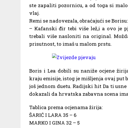
ste zapaliti pozornicu, a od toga si mal
vlaj.
Remi se nadovezala, obraćajući se Borisu:
– Kafanski đir tebi više lež,i a ovo je p
trebali više nasloniti na original. Možd
prisutnost, to imaš u malom prstu.
Boris i Lea dobili su naniže ocjene ži
kraju emisije, istog je mišljenja ovaj put
još jednom duetu. Radijski hit Da ti usne
dokazali da hrvatska zabavna scena ima
Tablica prema ocjenama žirija:
ŠARIĆ I LARA 35 – 6
MARKO I GINA 32 – 5