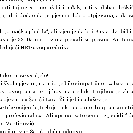
ati taj nerv… moraš biti luđak, a ti si dobar dečkić
, ali i dodao da je pjesma dobro otpjevana, a da s
i „crnačkog ludila”, ali vjeruje da bi i Bastardzi bi bil
nosio je 32. Damir i Ivana pjevali su pjesmu Fantom
gledajući HRT-ovog urednika:
 Jako mi se svidjelo!
i školu pjevanja. Jurici je bilo simpatično i zabavno, 
nost ovog para te njihov napredak. I njihov je zbro
jevali su Šarić i Lara. Žiri je bio oduševljen.
se tebe ocijenilo, trebaju neki potpuno drugi parametri
kih profesionalaca. Ali upravo zato ćemo te „iscidit” d
jela Martinović.
omičar Ivan Šarić. I dobio odgovor: