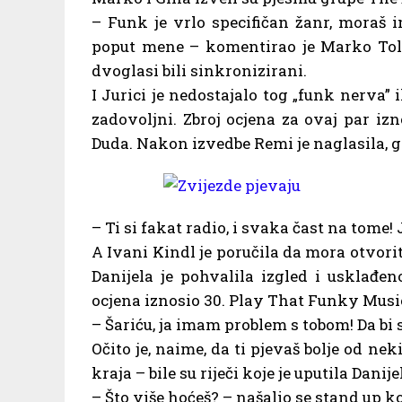
– Funk je vrlo specifičan žanr, moraš im
poput mene – komentirao je Marko Tolja
dvoglasi bili sinkronizirani.
I Jurici je nedostajalo tog „funk nerva” il
zadovoljni. Zbroj ocjena za ovaj par iz
Duda. Nakon izvedbe Remi je naglasila, 
– Ti si fakat radio, i svaka čast na tome!
A Ivani Kindl je poručila da mora otvorit
Danijela je pohvalila izgled i usklađe
ocjena iznosio 30. Play That Funky Music p
– Šariću, ja imam problem s tobom! Da bi 
Očito je, naime, da ti pjevaš bolje od ne
kraja – bile su riječi koje je uputila Dani
– Što više hoćeš? – našalio se stand up k