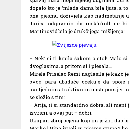
spavaj mala moja Bijelog dugmeta. Juric
dopalo što je ‘mlada dama bila ljuta, a t
ona pjesmu doživjela kao nadmetanje u k
Jurica odgovorio da rock’n’roll ne bi 
Martinović bila je drukčijega mišljenja:
– Nek’ si ti lupila šakom o stol! Malo si
dvoglasima, a pritom si i plesala…
Mirela Priselac Remi naglasila je kako je
ovog para ubuduće očekuje da spoje p
ovotjednim atraktivnim nastupom jer ovo
se složio s tim:
– Arija, ti si standardno dobra, ali meni 
izvrsni, a ovaj put – dobri.
Ukupan zbroj ocjena koji im je žiri dao bio
Marko i Gina izveli su pjesmu grupe The 