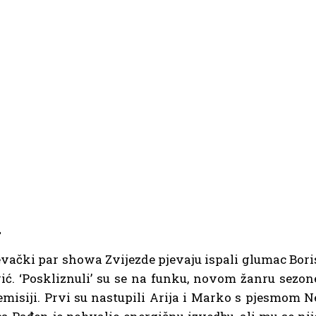
u
jevački par showa Zvijezde pjevaju ispali glumac Bori
ić. ‘Poskliznuli’ su se na funku, novom žanru sezon
oj emisiji. Prvi su nastupili Arija i Marko s pjesmom N