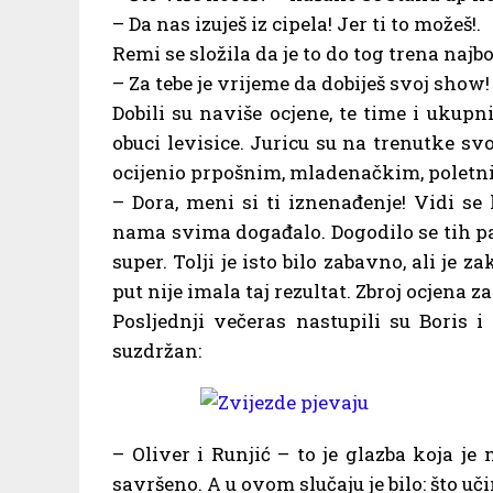
– Da nas izuješ iz cipela! Jer ti to možeš!.
Remi se složila da je to do tog trena najbo
– Za tebe je vrijeme da dobiješ svoj show
Dobili su naviše ocjene, te time i ukupni
obuci levisice. Juricu su na trenutke sv
ocijenio prpošnim, mladenačkim, poletni
– Dora, meni si ti iznenađenje! Vidi se 
nama svima događalo. Dogodilo se tih par
super. Tolji je isto bilo zabavno, ali je
put nije imala taj rezultat. Zbroj ocjena za
Posljednji večeras nastupili su Boris i
suzdržan:
– Oliver i Runjić – to je glazba koja je
savršeno. A u ovom slučaju je bilo: što uči