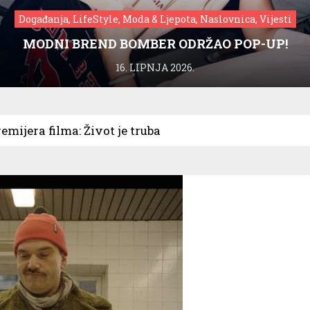
Događanja, LifeStyle, Moda & Ljepota, Naslovnica, Vijesti
MODNI BREND BOMBER ODRŽAO POP-UP!
16. LIPNJA 2026.
emijera filma: Život je truba