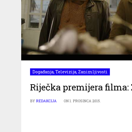
Događanja
,
Televizija
,
Zanimljivosti
Riječka premijera filma: 
BY
REDAKCIJA
ON
1. PROSINCA 2015.