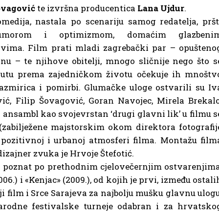
ovagović
te izvršna producentica
Lana
Ujdur
.
medija, nastala po scenariju samog redatelja, pršt
umorom i optimizmom, domaćim glazbeni
vima. Film prati mladi zagrebački par – opušteno
nu – te njihove obitelji, mnogo sličnije nego što s
putu prema zajedničkom životu očekuje ih mnoštv
 razmirica i pomirbi. Glumačke uloge ostvarili su Iv
ić, Filip Šovagović, Goran Navojec, Mirela Brekalo
i ansambl kao svojevrstan ‘drugi glavni lik’ u filmu s
e (zabilježene majstorskim okom direktora fotografij
ozitivnoj i urbanoj atmosferi filma. Montažu film
izajner zvuka je Hrvoje Štefotić.
ci poznat po prethodnim cjelovečernjim ostvarenjima
) i «Kenjac» (2009.), od kojih je prvi, između ostali
ji film i Srce Sarajeva za najbolju mušku glavnu ulogu
rodne festivalske turneje odabran i za hrvatsko