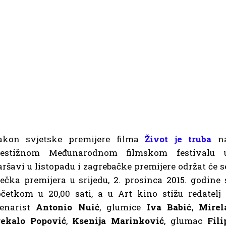
akon svjetske premijere filma
Život je truba
n
restižnom Međunarodnom filmskom festivalu 
ršavi u listopadu i zagrebačke premijere održat će s
ječka premijera u srijedu, 2. prosinca 2015. godine 
četkom u 20,00 sati, a u Art kino stižu redatelj 
cenarist
Antonio Nuić
, glumice
Iva Babić
,
Mirel
rekalo Popović
,
Ksenija Marinković
, glumac
Fili