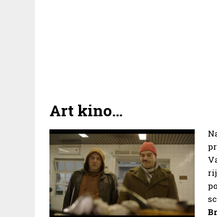
Art kino…
N
p
Va
ri
po
s
B