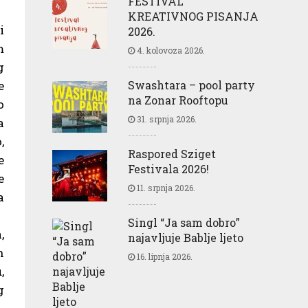
FESTIVAL
KREATIVNOG PISANJA
i
2026.
m
4. kolovoza 2026.
g
e
Swashtara – pool party
na Zonar Rooftopu
o
31. srpnja 2026.
a
,
Raspored Sziget
e
Festivala 2026!
e
11. srpnja 2026.
a
Singl “Ja sam dobro”
,
najavljuje Bablje ljeto
h
16. lipnja 2026.
,
g