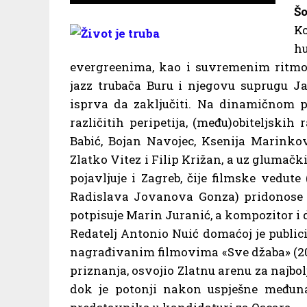
Š
Ko
h
evergreenima, kao i suvremenim ritmo
jazz trubača Buru i njegovu suprugu Ja
isprva da zaključiti. Na dinamičnom 
različitih peripetija, (među)obiteljskih
Babić, Bojan Navojec, Ksenija Marinkov
Zlatko Vitez i Filip Križan, a uz glumačk
pojavljuje i Zagreb, čije filmske vedut
Radislava Jovanova Gonza) pridonose p
potpisuje Marin Juranić, a kompozitor i d
Redatelj Antonio Nuić domaćoj je publi
nagrađivanim filmovima «Sve džaba» (2006.
priznanja, osvojio Zlatnu arenu za najbol
dok je potonji nakon uspješne međuna