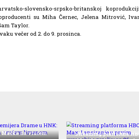
vatsko-slovensko-srpsko-britanskoj koprodukciji
koproducenti su Miha Černec, Jelena Mitrović, Iva
Sam Taylor.
svaku večer od 2. do 9. prosinca.
 premijera Drame u
 Mačka na vrućem
Streaming platforma HB