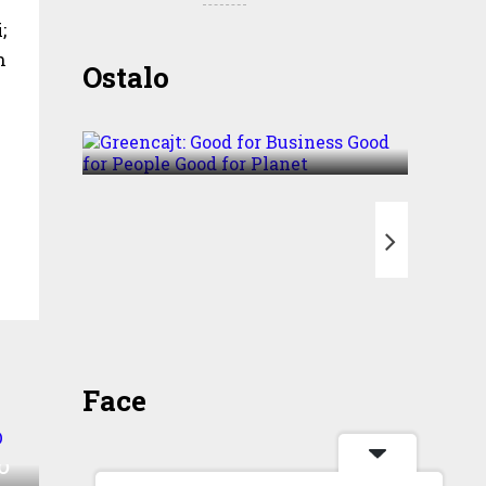
;
n
Greencajt: Good for
Ostalo
Business Good for People
Good for Planet
T
Face
O