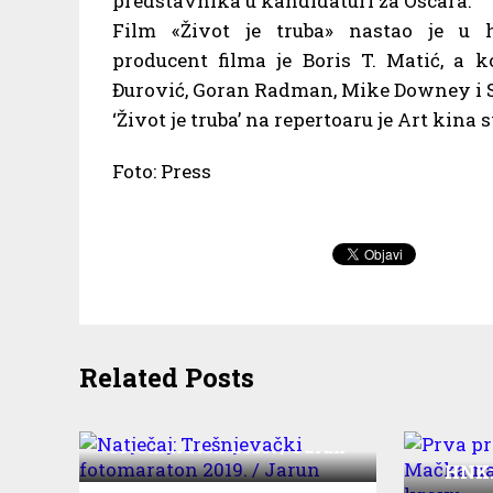
predstavnika u kandidaturi za Oscara.
Film «Život je truba» nastao je u hr
producent filma je Boris T. Matić, a 
Đurović, Goran Radman, Mike Downey i 
‘Život je truba’ na repertoaru je Art kina 
Foto: Press
Related Posts
Natječaj: Trešnjevački
fotomaraton 2019. / Jarun
Prva
HNK: