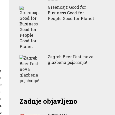
Greencajt: Good for
Business Good for
People Good for Planet
Zagreb Beer Fest: nova
glazbena pojačanja!
a
u
e
s
i
Zadnje objavljeno
a
p