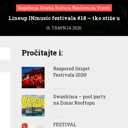
Događanja, Glazba, Kultura, Naslovnica, Vijesti
Lineup INmusic festivala #18 — tko stiže u
Zagreb?
16. TRAVNJA 2026.
Pročitajte i:
Raspored Sziget
Festivala 2026!
Swashtara – pool party
na Zonar Rooftopu
FESTIVAL