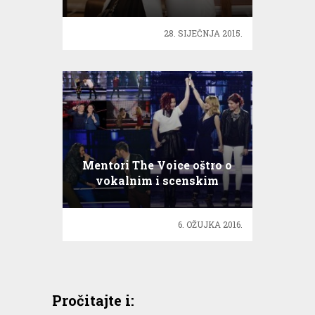
28. SIJEČNJA 2015.
Mentori The Voice oštro o
vokalnim i scenskim
izvedbama
6. OŽUJKA 2016.
Pročitajte i: