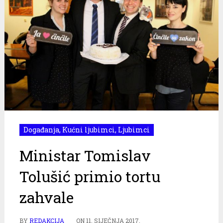
Događanja
,
Kućni ljubimci
,
Ljubimci
Ministar Tomislav
Tolušić primio tortu
zahvale
BY
REDAKCIJA
ON
11. SIJEČNJA 2017.