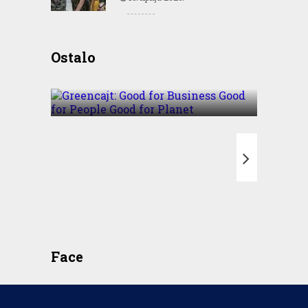
Greencajt: Good for
Ostalo
Business Good for People
Good for Planet
T
Face