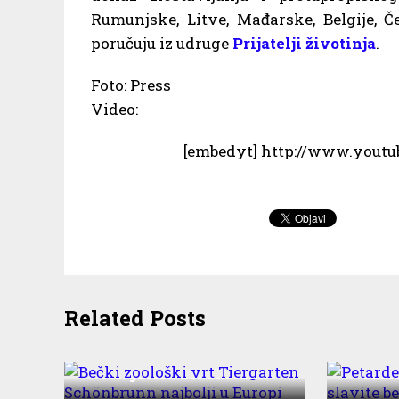
Rumunjske, Litve, Mađarske, Belgije, Č
poručuju iz udruge
Prijatelji životinja
.
Foto: Press
Video:
[embedyt] http://www.yout
Related Posts
Bečki zoološki vrt
P
Tiergarten Schönbrunn
zabr
najbolji u Europi