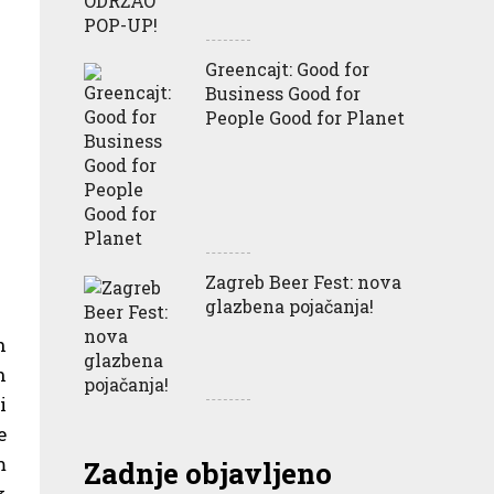
Greencajt: Good for
Business Good for
People Good for Planet
Zagreb Beer Fest: nova
glazbena pojačanja!
h
h
i
e
m
Zadnje objavljeno
k