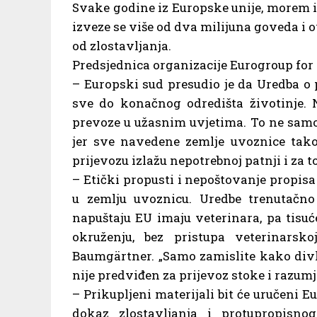
Svake godine iz Europske unije, morem il
izveze se više od dva milijuna goveda i o
od zlostavljanja.
Predsjednica organizacije Eurogroup for 
– Europski sud presudio je da Uredba o p
sve do konačnog odredišta životinje. N
prevoze u užasnim uvjetima. To ne samo
jer sve navedene zemlje uvoznice tako
prijevozu izlažu nepotrebnoj patnji i za
– Etički propusti i nepoštovanje propisa
u zemlju uvoznicu. Uredbe trenutačno
napuštaju EU imaju veterinara, pa tisu
okruženju, bez pristupa veterinarskoj
Baumgärtner. „Samo zamislite kako divlj
nije predviđen za prijevoz stoke i razumj
– Prikupljeni materijali bit će uručeni 
dokaz zlostavljanja i protupropisnog