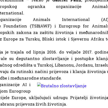
uropskog ogranka organizacije Animal
ternational.
rganizacije Animals International (AI)
e Foundation (TSB|AWF) i Eurogroup for Animal
opskih zakona za zaštitu životinja i međunarodni
z Europe za Tursku, Bliski istok i Sjevernu Afriku t
 je trajala od lipnja 2016. do veljače 2017. godine
ale su degutantno zlostavljanje i postupke klanj
ačnog odredišta u Turskoj, Libanonu, Jordanu, Izraelu
vaju da rutinski načini prijevoza i klanja životinja 
dbe i međunarodne standarde.
anizacije AI i
ijom Eurogroup
ele Europe, uključujući udrugu Prijatelji životinja
abranu prijevoza živih životinja.