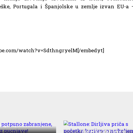
eške, Portugala i Španjolske u zemlje izvan EU-a 
ube.com/watch?v=SdthngryelM[/embedyt]
etarde potpuno
anjene, slavite bez
Stallone: Dirljiva priča 
pucnjave!
početka karijere o