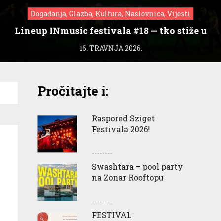
Događanja, Glazba, Kultura, Naslovnica, Vijesti
Lineup INmusic festivala #18 — tko stiže u
Zagreb?
16. TRAVNJA 2026.
Pročitajte i:
Raspored Sziget
Festivala 2026!
Swashtara – pool party
na Zonar Rooftopu
FESTIVAL