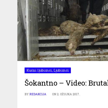
Kućni ljubimci
,
Ljubimci
Šokantno – Video: Brutal
BY
REDAKCIJA
ON
2. OŽUJKA 2017.