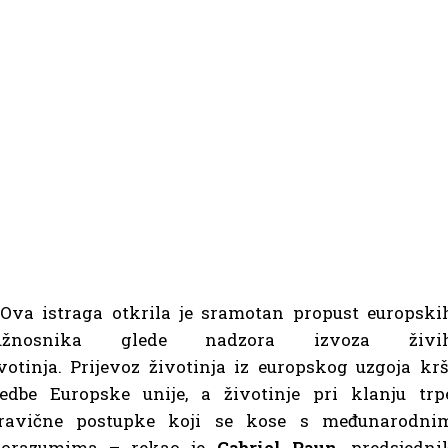
Ova istraga otkrila je sramotan propust europski
užnosnika glede nadzora izvoza živi
votinja. Prijevoz životinja iz europskog uzgoja krš
edbe Europske unije, a životinje pri klanju trp
travične postupke koji se kose s međunarodni
porazumima – rekao je
Gabriel Paun
, predsjedni