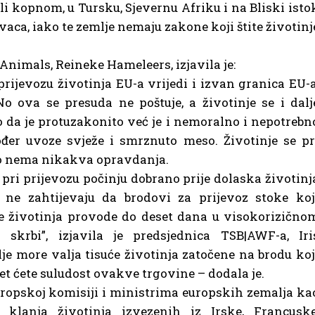
i kopnom, u Tursku, Sjevernu Afriku i na Bliski isto
vaca, iako te zemlje nemaju zakone koji štite životinj
Animals, Reineke Hameleers, izjavila je:
rijevozu životinja EU-a vrijedi i izvan granica EU-a
o ova se presuda ne poštuje, a životinje se i dalj
 da je protuzakonito već je i nemoralno i nepotrebn
đer uvoze svježe i smrznuto meso. Životinje se pr
 to nema nikakva opravdanja.
 pri prijevozu počinju dobrano prije dolaska životinj
 ne zahtijevaju da brodovi za prijevoz stoke koj
će životinja provode do deset dana u visokorizično
 skrbi”, izjavila je predsjednica TSB|AWF-a, Iri
e more valja tisuće životinja zatočene na brodu koj
et ćete suludost ovakve trgovine – dodala je.
Europskoj komisiji i ministrima europskih zemalja ka
 klanja životinja izvezenih iz Irske, Francuske