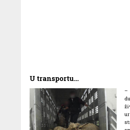
U transportu…
– 
d
ži
ur
s
s