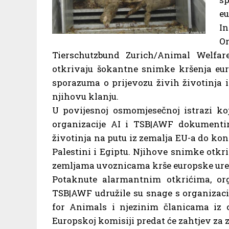
e
In
O
Tierschutzbund Zurich/Animal Welfar
otkrivaju šokantne snimke kršenja eur
sporazuma o prijevozu živih životinja i
njihovu klanju.
U povijesnoj osmomjesečnoj istrazi koja
organizacije AI i TSB|AWF dokumentir
životinja na putu iz zemalja EU-a do kon
Palestini i Egiptu. Njihove snimke otkri
zemljama uvoznicama krše europske ure
Potaknute alarmantnim otkrićima, org
TSB|AWF udružile su snage s organizac
for Animals i njezinim članicama iz cij
Europskoj komisiji predat će zahtjev za z