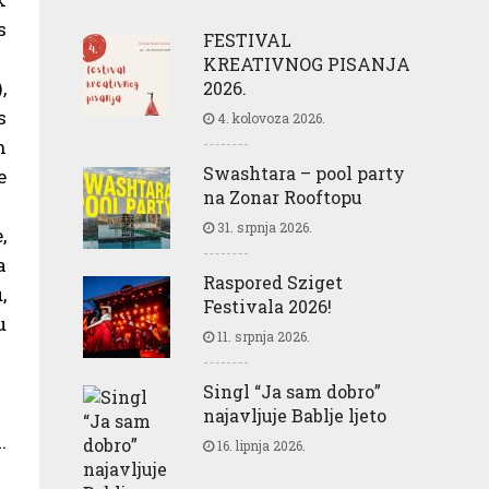
s
FESTIVAL
KREATIVNOG PISANJA
,
2026.
s
4. kolovoza 2026.
h
Swashtara – pool party
e
na Zonar Rooftopu
31. srpnja 2026.
,
a
Raspored Sziget
,
Festivala 2026!
u
11. srpnja 2026.
Singl “Ja sam dobro”
najavljuje Bablje ljeto
.
16. lipnja 2026.