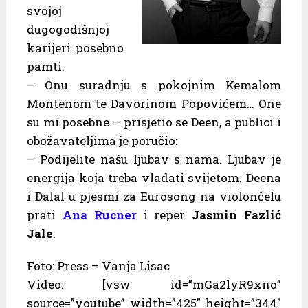
svojoj
dugogodišnjoj
karijeri posebno
pamti.
– Onu suradnju s pokojnim Kemalom
Montenom te Davorinom Popovićem… One
su mi posebne – prisjetio se Deen, a publici i
obožavateljima je poručio:
– Podijelite našu ljubav s nama. Ljubav je
energija koja treba vladati svijetom. Deena
i Dalal u pjesmi za Eurosong na violončelu
prati
Ana Rucner
i reper
Jasmin Fazlić
Jale
.
Foto: Press – Vanja Lisac
Video: [vsw id=”mGa2lyR9xno”
source=”youtube” width=”425″ height=”344″