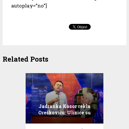
autoplay=”no”]
Related Posts
Jadranka Kosor rekla
Oreškoviću: Ulizice su
normalna pojava