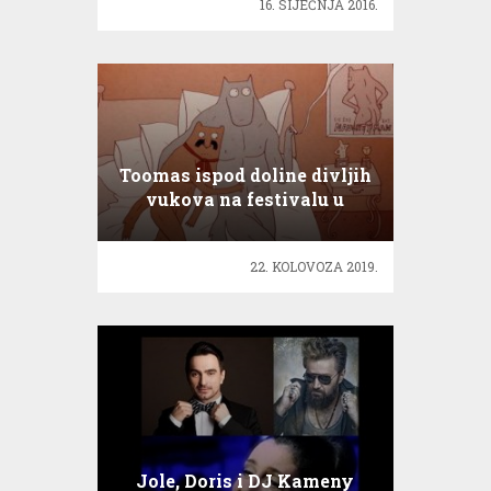
16. SIJEČNJA 2016.
Toomas ispod doline divljih
vukova na festivalu u
Torontu
22. KOLOVOZA 2019.
Jole, Doris i DJ Kameny