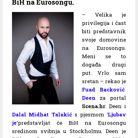
BiH na Eurosongu.
– Velika je
privilegija i čast
biti predstavnik
svoje domovine
na Eurosongu.
Meni se to
događa drugi
put. Vrlo sam
sretan – rekao je
Fuad Backović
Deen
za portal
Scena.hr
. Deen i
Dalal Midhat Talakić
s pjesmom ‘
Ljubav
je
‘predstavljat će BiH na Eurosongu
sredinom svibnja u Stockholmu. Deen je