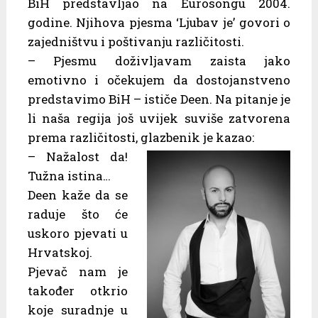
BiH predstavljao na Eurosongu 2004.
godine. Njihova pjesma ‘Ljubav je’ govori o
zajedništvu i poštivanju različitosti.
– Pjesmu doživljavam zaista jako
emotivno i očekujem da dostojanstveno
predstavimo BiH – ističe Deen. Na pitanje je
li naša regija još uvijek suviše zatvorena
prema različitosti, glazbenik je kazao:
– Nažalost da!
Tužna istina…
Deen kaže da se
raduje što će
uskoro pjevati u
Hrvatskoj.
Pjevač nam je
također otkrio
koje suradnje u