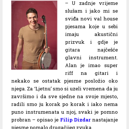
– U zadnje vrijeme
slušam i jako mi se
sviđa novi val house
pjesama koje u sebi
imaju akustični
prizvuk i gdje je
gitara najčešće
glavni instrument.
Alan je imao super
riff na gitari i
nekako se ostatak pjesme posložio oko
njega. Za ‘Ljetnu’ smo si uzeli vremena da ju
završimo i da sve sjedne na svoje mjesto,
radili smo ju korak po korak i iako nema
puno instrumenata u njoj, svaki je pomno
probran – opisao je
Filip Dizdar
nastajanje
pjesme pomalo drugačijeg zvuka.