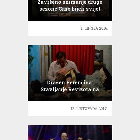
Završeno snimanje druge
sezone Crno bijeli svijet
1. LIPNJA 2016.
Dražen Ferenčina:
Stavljanje Revizora na
repertoar Komedije je
odličan potez
12. LISTOPADA 2017.