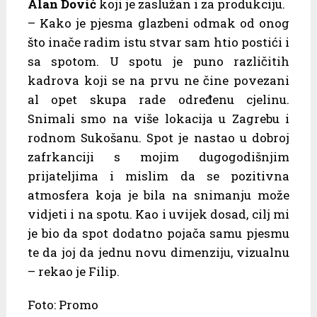
Alan Dović
koji je zaslužan i za produkciju.
– Kako je pjesma glazbeni odmak od onog
što inače radim istu stvar sam htio postići i
sa spotom. U spotu je puno različitih
kadrova koji se na prvu ne čine povezani
al opet skupa rade određenu cjelinu.
Snimali smo na više lokacija u Zagrebu i
rodnom Sukošanu. Spot je nastao u dobroj
zafrkanciji s mojim dugogodišnjim
prijateljima i mislim da se pozitivna
atmosfera koja je bila na snimanju može
vidjeti i na spotu. Kao i uvijek dosad, cilj mi
je bio da spot dodatno pojača samu pjesmu
te da joj da jednu novu dimenziju, vizualnu
– rekao je Filip.
Foto: Promo