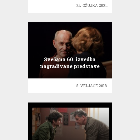
22. OŽUJKA 2021.
Svečana 60. izvedba
nagrađivane predstave
Kako život
8. VELJAČE 2018.