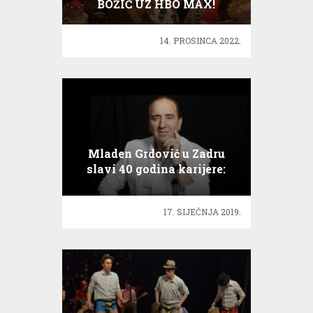
BOŽIĆ UZ HBO MAX!
14. PROSINCA 2022.
Mladen Grdović u Zadru
slavi 40 godina karijere:
Nije u šoldima sve
17. SIJEČNJA 2019.