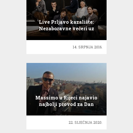
Live Prljavo kazalište:
Nezaboravne večeri uz
omiljeni band
14. SRPNJA 2016.
Massimo u Rijeci najavio
najbolji provod za Dan
Zaljubljenih
22. SIJEČNJA 2020.