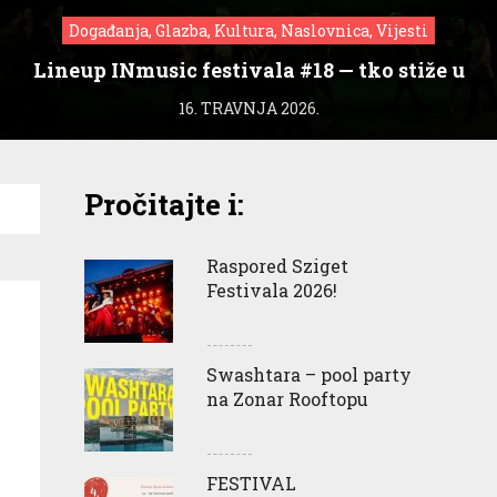
Događanja, Glazba, Kultura, Naslovnica, Vijesti
Lineup INmusic festivala #18 — tko stiže u
Zagreb?
16. TRAVNJA 2026.
Pročitajte i:
Raspored Sziget
Festivala 2026!
Swashtara – pool party
na Zonar Rooftopu
FESTIVAL