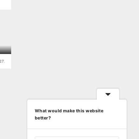
a
17.
What would make this website
better?