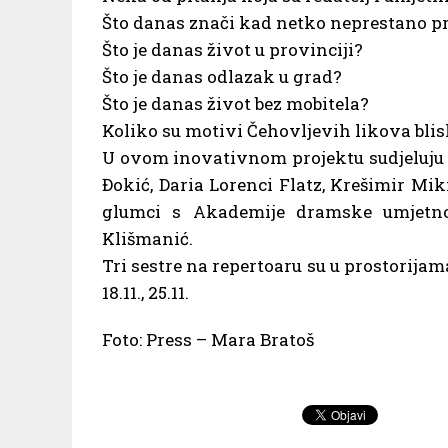
Što danas znači kad netko neprestano pri
Što je danas život u provinciji?
Što je danas odlazak u grad?
Što je danas život bez mobitela?
Koliko su motivi Čehovljevih likova bli
U ovom inovativnom projektu sudjeluju 
Đokić, Daria Lorenci Flatz, Krešimir Miki
glumci s Akademije dramske umjetno
Klišmanić.
Tri sestre na repertoaru su u prostorijama A
18.11., 25.11.
Foto: Press – Mara Bratoš