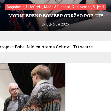
Događanja, LifeStyle, Moda & Ljepota, Naslovnica, Vijesti
MODNI BREND BOMBER ODRŽAO POP-UP!
16. LIPNJA 2026.
projekt Bobe Jelčića prema Čehovu Tri sestre