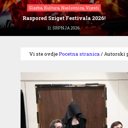
Glazba, Kultura, Naslovnica, Vijesti
Raspored Sziget Festivala 2026!
11. SRPNJA 2026.
Vi ste ovdje
Pocetna stranica
/
Autorski 