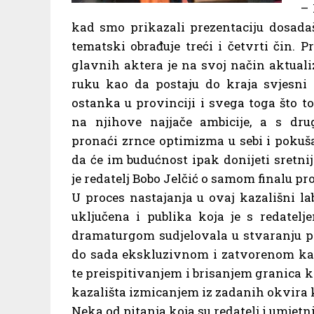
– 
kad smo prikazali prezentaciju dosad
tematski obrađuje treći i četvrti čin.
glavnih aktera je na svoj način aktualizi
ruku kao da postaju do kraja svjesni s
ostanka u provinciji i svega toga što t
na njihove najjače ambicije, a s dru
pronaći zrnce optimizma u sebi i pokuš
da će im budućnost ipak donijeti sretni
je redatelj Bobo Jelčić o samom finalu pro
U proces nastajanja u ovaj kazališni lab
uključena i publika koja je s redatelj
dramaturgom sudjelovala u stvaranju pr
do sada ekskluzivnom i zatvorenom kaz
te preispitivanjem i brisanjem granica 
kazališta izmicanjem iz zadanih okvira 
Neka od pitanja koja su redatelj i umjetnic