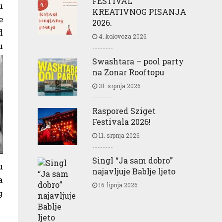
FESTIVAL
u
KREATIVNOG PISANJA
e
2026.
d
4. kolovoza 2026.
u
Swashtara – pool party
na Zonar Rooftopu
31. srpnja 2026.
Raspored Sziget
Festivala 2026!
11. srpnja 2026.
Singl “Ja sam dobro”
u
najavljuje Bablje ljeto
a
16. lipnja 2026.
g