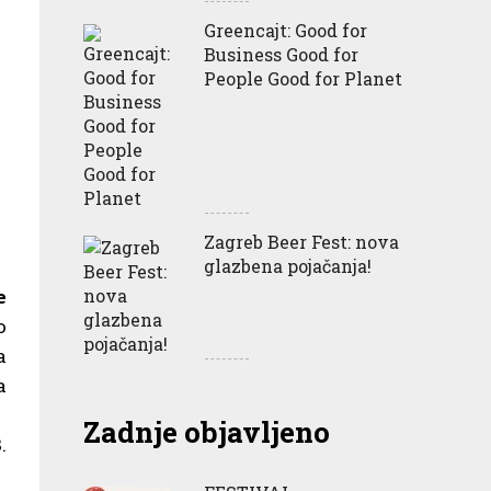
Greencajt: Good for
Business Good for
People Good for Planet
Zagreb Beer Fest: nova
glazbena pojačanja!
e
o
a
a
Zadnje objavljeno
.