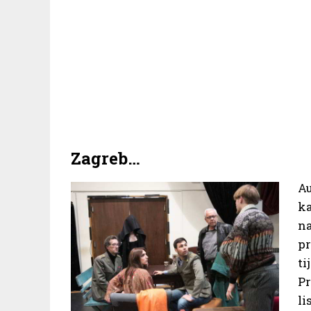
Zagreb…
A
k
n
pr
ti
P
li