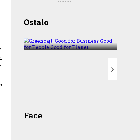
Greencajt: Good for
Ostalo
Business Good for People
Good for Planet
a
i
n
T
,
Face