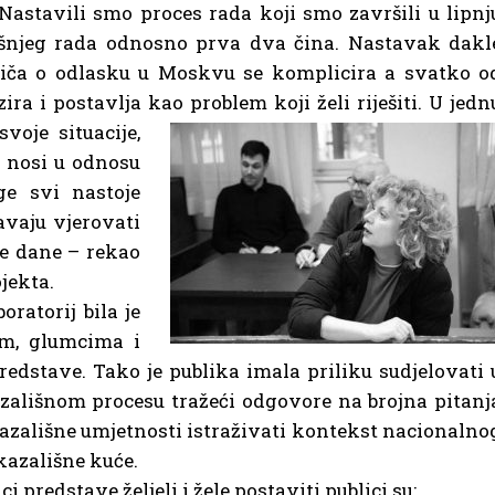
Nastavili smo proces rada koji smo završili u lipnj
ašnjeg rada odnosno prva dva čina. Nastavak dakl
 Priča o odlasku u Moskvu se komplicira a svatko o
ra i postavlja kao problem koji želi riješiti.
U jedn
voje situacije,
o nosi u odnosu
ge svi nastoje
avaju vjerovati
je dane – rekao
jekta.
oratorij bila je
em, glumcima i
edstave. Tako je publika imala priliku sudjelovati 
ališnom procesu tražeći odgovore na brojna pitanj
kazališne umjetnosti istraživati kontekst nacionalno
kazališne kuće.
i predstave željeli i žele postaviti publici su: