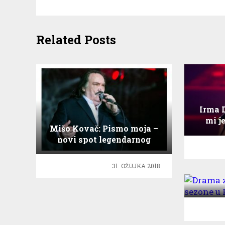
Related Posts
Irma D
mi j
Mišo Kovač: Pismo moja –
novi spot legendarnog
pjevača
31. OŽUJKA 2018.
Dram
se