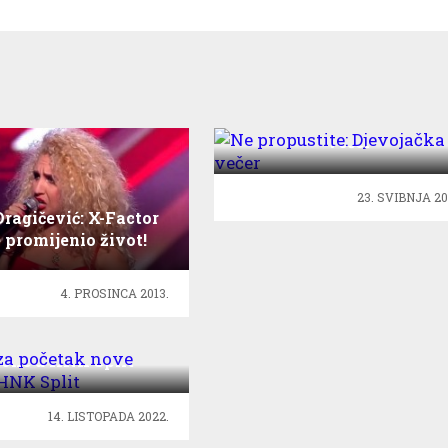
Ne propustite: Djevojačk
večer
23. SVIBNJA 20
ragičević: X-Factor
e promijenio život!
4. PROSINCA 2013.
a za početak nove
zone u HNK Split
14. LISTOPADA 2022.