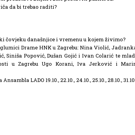
ča da bi trebao raditi?
ski čovjeku današnjice i vremenu u kojem živimo?
glumici Drame HNK u Zagrebu: Nina Violić, Jadrank
ć, Siniša Popović, Dušan Gojić i Ivan Colarić te mlad
sti u Zagrebu Ugo Korani, Iva Jerković i Mari
nsambla LADO 19.10., 22.10., 24.10., 25.10., 28.10., 31.10.