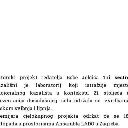
utorski projekt redatelja Bobe Jelčića
Tri sestr
azališni je laboratorij koji istražuje mjest
acionalnog kazališta u kontekstu 21. stoljeća 
ezentacija dosadašnjeg rada održala se izvedbam
jekom svibnja i lipnja.
remijera cjelokupnog projekta održat će se 18
stopada u prostorijama Ansambla LADO u Zagrebu.