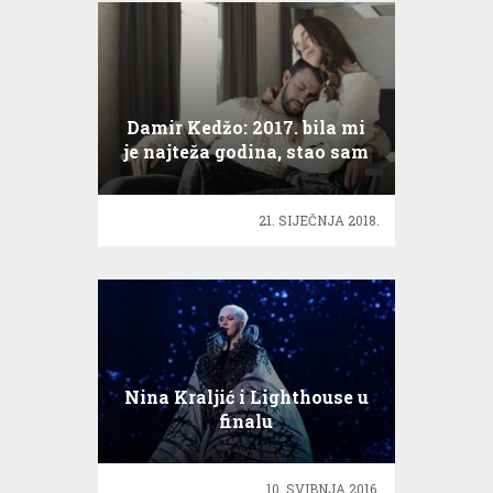
Damir Kedžo: 2017. bila mi
je najteža godina, stao sam
pred zid
21. SIJEČNJA 2018.
Nina Kraljić i Lighthouse u
finalu
10. SVIBNJA 2016.