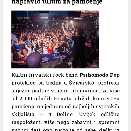
napravio tulum za pamćenje
Kultni hrvatski rock bend
Psihomodo Pop
proteklog su tjedna u Švicarskoj protresli
snježne padine vrućim ritmovima i za više
od 2.000 mladih Hrvata održali koncert za
pamćenje na jednom od najboljih svjetskih
skijališta – 4 Doline. Uvijek odlično
raspoloženi, više nego zabavni i spremni
publici dati ono najbolje od sebe, dečki iz