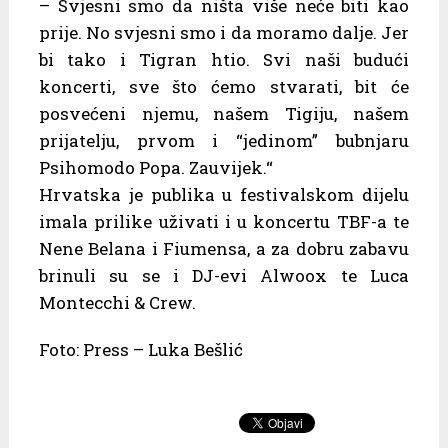
– Svjesni smo da ništa više neće biti kao
prije. No svjesni smo i da moramo dalje. Jer
bi tako i Tigran htio. Svi naši budući
koncerti, sve što ćemo stvarati, bit će
posvećeni njemu, našem Tigiju, našem
prijatelju, prvom i “jedinom” bubnjaru
Psihomodo Popa. Zauvijek.“
Hrvatska je publika u festivalskom dijelu
imala prilike uživati i u koncertu TBF-a te
Nene Belana i Fiumensa, a za dobru zabavu
brinuli su se i DJ-evi Alwoox te Luca
Montecchi & Crew.
Foto: Press – Luka Bešlić