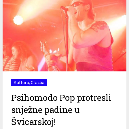
Kultura
,
Glazba
Psihomodo Pop protresli
snježne padine u
Švicarskoj!