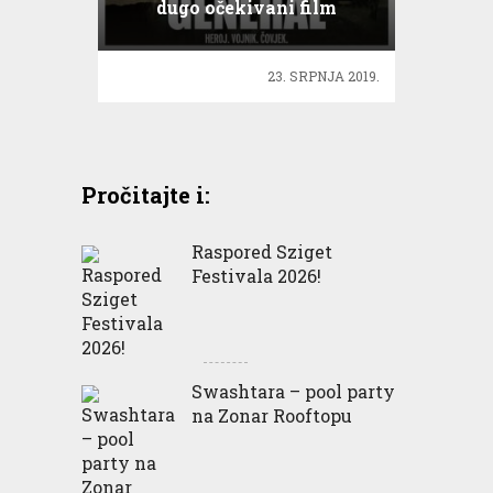
dugo očekivani film
General
23. SRPNJA 2019.
Pročitajte i:
Raspored Sziget
Festivala 2026!
Swashtara – pool party
na Zonar Rooftopu