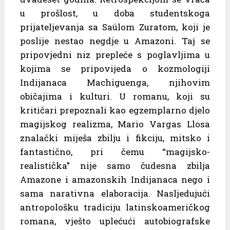
u prošlost, u doba studentskoga
prijateljevanja sa Saúlom Zuratom, koji je
poslije nestao negdje u Amazoni. Taj se
pripovjedni niz prepleće s poglavljima u
kojima se pripovijeda o kozmologiji
Indijanaca Machiguenga, njihovim
običajima i kulturi. U romanu, koji su
kritičari prepoznali kao egzemplarno djelo
magijskog realizma, Mario Vargas Llosa
znalački miješa zbilju i fikciju, mitsko i
fantastično, pri čemu “magijsko-
realistička” nije samo čudesna zbilja
Amazone i amazonskih Indijanaca nego i
sama narativna elaboracija. Nasljedujući
antropološku tradiciju latinskoameričkog
romana, vješto uplećući autobiografske