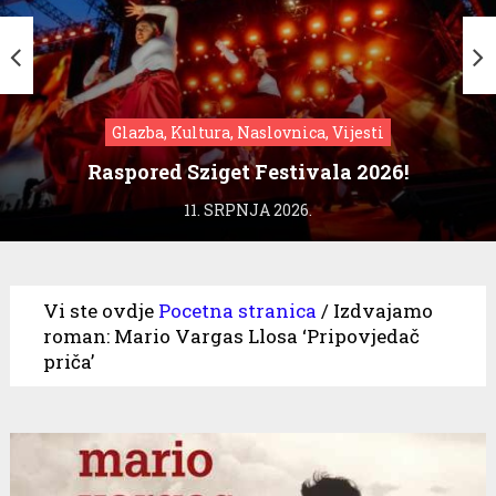
Glazba, Kultura, Naslovnica, Vijesti
Raspored Sziget Festivala 2026!
11. SRPNJA 2026.
Vi ste ovdje
Pocetna stranica
/
Izdvajamo
roman: Mario Vargas Llosa ‘Pripovjedač
priča’