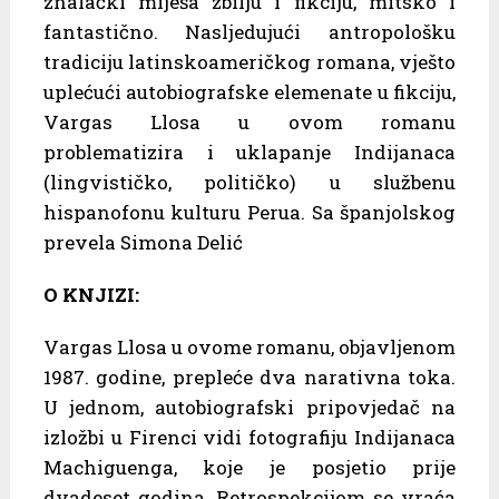
znalački miješa zbilju i fikciju, mitsko i
fantastično. Nasljedujući antropološku
tradiciju latinskoameričkog romana, vješto
uplećući autobiografske elemenate u fikciju,
Vargas Llosa u ovom romanu
problematizira i uklapanje Indijanaca
(lingvističko, političko) u službenu
hispanofonu kulturu Perua. Sa španjolskog
prevela Simona Delić
O KNJIZI:
Vargas Llosa u ovome romanu, objavljenom
1987. godine, prepleće dva narativna toka.
U jednom, autobiografski pripovjedač na
izložbi u Firenci vidi fotografiju Indijanaca
Machiguenga, koje je posjetio prije
dvadeset godina. Retrospekcijom se vraća