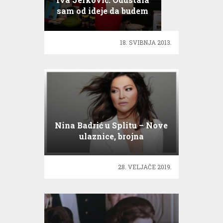
sam od ideje da budem
plavuša!
18. SVIBNJA 2013.
Nina Badrić u Splitu – Nove
ulaznice, brojna
iznenađenja…
28. VELJAČE 2019.