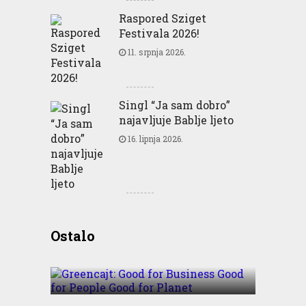
Raspored Sziget
Festivala 2026!
11. srpnja 2026.
Singl “Ja sam dobro”
najavljuje Bablje ljeto
16. lipnja 2026.
Greencajt: Good for
Ostalo
Business Good for People
Good for Planet