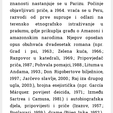
znanosti nastanjuje se u Parizu. Počinje
objavljivati priče, a 1964. vraća se u Peru,
razvodi od prve supruge i odlazi na
terensko etnografsko istraživanje u
prašumu, gdje prikuplja građu o Amazoni i
amazonskim narodima. Njegov opsežan
opus obuhvaća dvadesetak romana (npr.
Grad i psi, 1963.; Zelena kuća, 1966.;
Razgovor u katedrali, 1969.; Pripovjedač
priča, 1987.; Pohvala pomajci, 1988.; Lituma u
Andama, 1993.; Don Rigobertove bilježnice,
1997.; Jarčevo slavlje, 2000.; Raj iza drugog
ugla, 2003.), brojna esejistička (npr. García
Márquez: povijest deicida, 1971.; Između
Sartrea i Camusa, 1981.) i autobiografska
djela, pripovijesti i priče (Izazov, 1957.;
Poglavari, 1959.), drame (Bijeg Inke, 1952.).