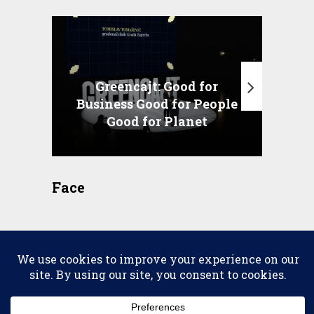
Greencajt: Good for
Business Good for People
T
Good for Planet
Face