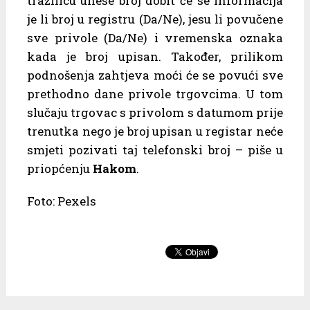
tražilicu unese broj dobit će se informacija
je li broj u registru (Da/Ne), jesu li povučene
sve privole (Da/Ne) i vremenska oznaka
kada je broj upisan. Također, prilikom
podnošenja zahtjeva moći će se povući sve
prethodno dane privole trgovcima. U tom
slučaju trgovac s privolom s datumom prije
trenutka nego je broj upisan u registar neće
smjeti pozivati taj telefonski broj – piše u
priopćenju
Hakom
.
Foto: Pexels