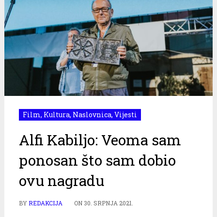
Film
,
Kultura
,
Naslovnica
,
Vijesti
Alfi Kabiljo: Veoma sam
ponosan što sam dobio
ovu nagradu
BY
REDAKCIJA
ON
30. SRPNJA 2021.