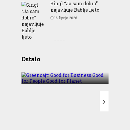
Singl “Ja sam dobro”
najavljuje Bablje ljeto
16. lipnja 2026.
Greencajt: Good for
Ostalo
Business Good for People
Good for Planet
T