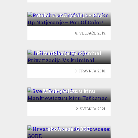
Prijavite se: Profokus –
Make Up Natjecanje – Pop
Of Color!
8. VELJAČE 2019.
Je li moglo drugačije:
Privatizacija Vs kriminal
3. TRAVNJA 2018.
Sve o Josephu L.
Mankiewiczu u kinu
Tuškanac
2. SVIBNJA 2021.
Hrvatski kazališni
showcase: GORE