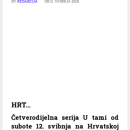
BY
REDAKCIJA
ON
11. SVIBNJA 2018.
HRT…
Četverodijelna serija U tami od
subote 12. svibnja na Hrvatskoj