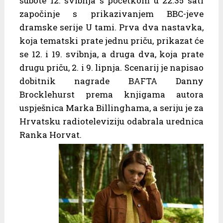
subote 12. svibnja s početkom u 22.35 sati
započinje s prikazivanjem BBC-jeve
dramske serije U tami. Prva dva nastavka,
koja tematski prate jednu priču, prikazat će
se 12. i 19. svibnja, a druga dva, koja prate
drugu priču, 2. i 9. lipnja. Scenarij je napisao
dobitnik nagrade BAFTA Danny
Brocklehurst prema knjigama autora
uspješnica Marka Billinghama, a seriju je za
Hrvatsku radioteleviziju odabrala urednica
Ranka Horvat.