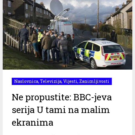
Naslovnica
,
Televizija
,
Vijesti
,
Zanimljivosti
Ne propustite: BBC-jeva
serija U tami na malim
ekranima