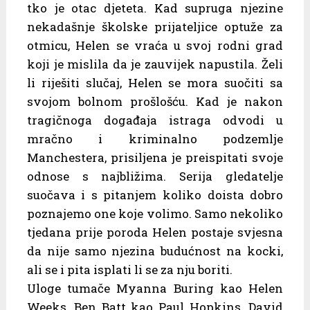
tko je otac djeteta. Kad supruga njezine
nekadašnje školske prijateljice optuže za
otmicu, Helen se vraća u svoj rodni grad
koji je mislila da je zauvijek napustila. Želi
li riješiti slučaj, Helen se mora suočiti sa
svojom bolnom prošlošću. Kad je nakon
tragičnoga događaja istraga odvodi u
mračno i kriminalno podzemlje
Manchestera, prisiljena je preispitati svoje
odnose s najbližima. Serija gledatelje
suočava i s pitanjem koliko doista dobro
poznajemo one koje volimo. Samo nekoliko
tjedana prije poroda Helen postaje svjesna
da nije samo njezina budućnost na kocki,
ali se i pita isplati li se za nju boriti.
Uloge tumače Myanna Buring kao Helen
Weeks, Ben Batt kao Paul Hopkins, David