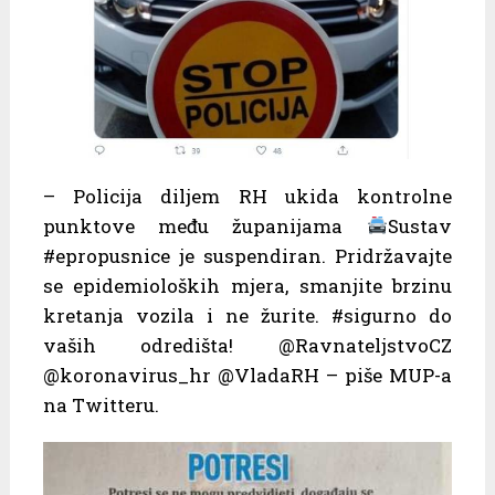
– Policija diljem RH ukida kontrolne
punktove među županijama
Sustav
#epropusnice je suspendiran. Pridržavajte
se epidemioloških mjera, smanjite brzinu
kretanja vozila i ne žurite. #sigurno do
vaših odredišta! @RavnateljstvoCZ
@koronavirus_hr @VladaRH – piše MUP-a
na Twitteru.