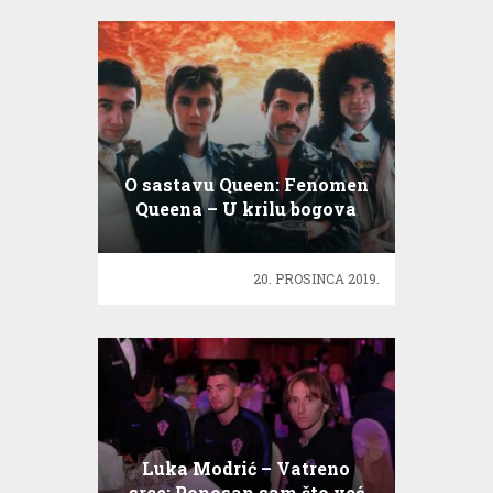
O sastavu Queen: Fenomen
Queena – U krilu bogova
20. PROSINCA 2019.
Luka Modrić – Vatreno
srce: Ponosan sam što već