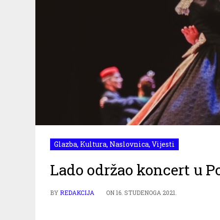
Glazba
,
Kultura
,
Naslovnica
,
Vijesti
Lado održao koncert u Po
BY
REDAKCIJA
ON
16. STUDENOGA 2021.