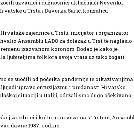
zočili uzvanici i dužnosnici uključujući Nevenku
rvatske u Trstu i Davorku Sarić, konzulicu
rvatske zajednice u Trstu, inicijator i organizator
hvalio Ansamblu LADO za dolazak u Trst te naglasio
vremenu izazvanom koronom. Dodao je kako je
a ljubiteljima folklora svoja vrata uz tako bogati
mo se suočili od početka pandemije te otkazivanjima
ljujući upravo entuzijazmu i predanosti Hrvatske
ološkoj situaciji u Italiji, održali smo dugo očekivano
atskoj zajednici i kulturnim vezama s Trstom, Ansamb
ovao davne 1987. godine.