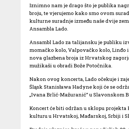
Iznimno nam je drago što je publika nagr
broju, te vjerujemo kako smo ovom surad
kulturne suradnje između naše dvije zemlj
Ansambla Lado.
Ansambl Lado za talijansku je publiku i
momačko kolo, Valpovačko kolo, Linđo i S
nova glazbena broja iz Hrvatskog zagorja 
mužikaši u obradi Bože Potočnika.
Nakon ovog koncerta, Lado očekuje i za
Śląsk Stanisława Hadyne koji će se održ
„Ivana Brlić-Mažuranić“ u Slavonskom B
Koncert će biti održan u sklopu projekt
kulturu u Hrvatskoj, Mađarskoj, Srbiji i S