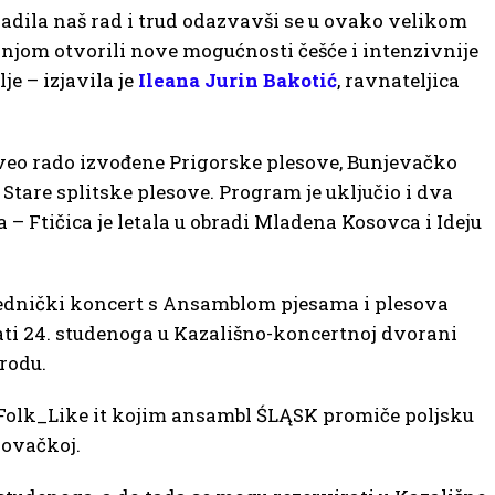
adila naš rad i trud odazvavši se u ovako velikom
njom otvorili nove mogućnosti češće i intenzivnije
e – izjavila je
Ileana Jurin Bakotić
, ravnateljica
zveo rado izvođene Prigorske plesove, Bunjevačko
tare splitske plesove. Program je uključio i dva
– Ftičica je letala u obradi Mladena Kosovca i Ideju
jednički koncert s Ansamblom pjesama i plesova
ati 24. studenoga u Kazališno-koncertnoj dvorani
rodu.
a Folk_Like it kojim ansambl ŚLĄSK promiče poljsku
lovačkoj.