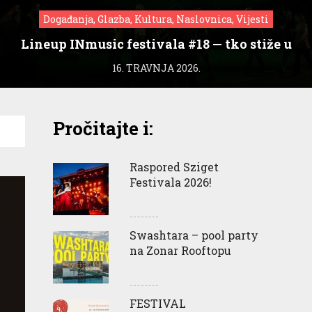
Događanja, Glazba, Kultura, Naslovnica, Vijesti
Lineup INmusic festivala #18 — tko stiže u
Zagreb?
16. TRAVNJA 2026.
Pročitajte i:
Raspored Sziget
Festivala 2026!
Swashtara – pool party
na Zonar Rooftopu
FESTIVAL