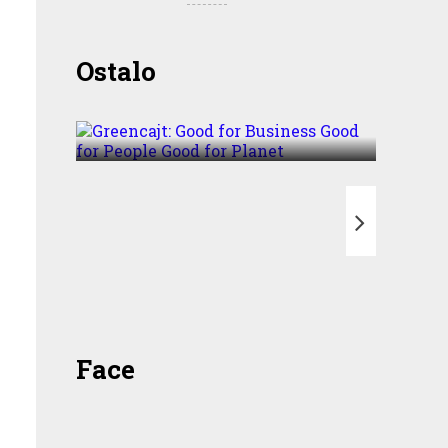
Greencajt: Good for
Ostalo
Business Good for People
Good for Planet
T
Face