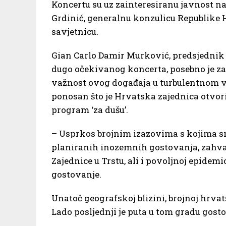
Koncertu su uz zainteresiranu javnost na
Grdinić, generalnu konzulicu Republike H
savjetnicu.
Gian Carlo Damir Murković, predsjednik H
dugo očekivanog koncerta, posebno je za
važnost ovog događaja u turbulentnom 
ponosan što je Hrvatska zajednica otvoril
program ‘za dušu’.
– Usprkos brojnim izazovima s kojima s
planiranih inozemnih gostovanja, zahva
Zajednice u Trstu, ali i povoljnoj epidemi
gostovanje.
Unatoč geografskoj blizini, brojnoj hrv
Lado posljednji je puta u tom gradu gost