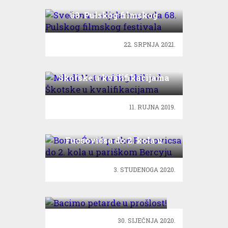
Svečana dodjela nagrada
68. Pulskog filmskog
festivala
22. SRPNJA 2021.
Mladi Vatreni izgubili od
Škotske u kvalifikacijama
11. RUJNA 2019.
Borna Ćorić preko
Fucsovicsa do 2. kola u
pariškom Bercyju
3. STUDENOGA 2020.
Bacimo petarde u
prošlost!
30. SIJEČNJA 2020.