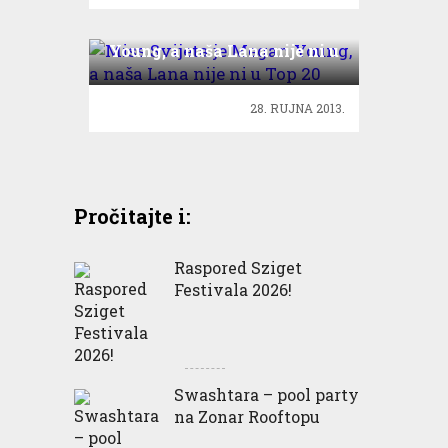
Miss Svijeta je Megan
Young, a naša Lana nije ni u
Top 20
28. RUJNA 2013.
Pročitajte i:
Raspored Sziget
Festivala 2026!
Swashtara – pool party
na Zonar Rooftopu