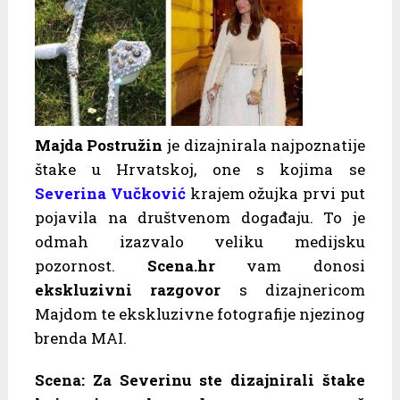
Majda Postružin
je dizajnirala najpoznatije
štake u Hrvatskoj, one s kojima se
Severina Vučković
krajem ožujka prvi put
pojavila na društvenom događaju. To je
odmah izazvalo veliku medijsku
pozornost.
Scena.hr
vam donosi
ekskluzivni razgovor
s dizajnericom
Majdom te ekskluzivne fotografije njezinog
brenda MAI.
Scena: Za Severinu ste dizajnirali štake