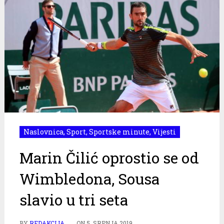
Naslovnica
,
Sport
,
Sportske minute
,
Vijesti
Marin Čilić oprostio se od
Wimbledona, Sousa
slavio u tri seta
BY
REDAKCIJA
ON
5. SRPNJA 2019.