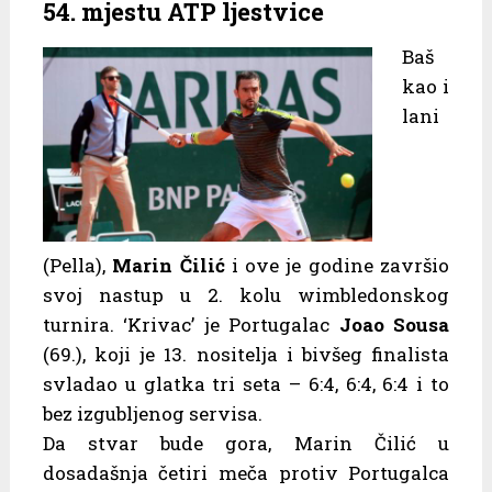
54. mjestu ATP ljestvice
Baš
kao i
lani
(Pella),
Marin Čilić
i ove je godine završio
svoj nastup u 2. kolu wimbledonskog
turnira. ‘Krivac’ je Portugalac
Joao Sousa
(69.), koji je 13. nositelja i bivšeg finalista
svladao u glatka tri seta – 6:4, 6:4, 6:4 i to
bez izgubljenog servisa.
Da stvar bude gora, Marin Čilić u
dosadašnja četiri meča protiv Portugalca