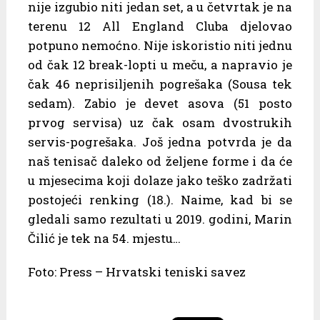
nije izgubio niti jedan set, a u četvrtak je na
terenu 12 All England Cluba djelovao
potpuno nemoćno. Nije iskoristio niti jednu
od čak 12 break-lopti u meču, a napravio je
čak 46 neprisiljenih pogrešaka (Sousa tek
sedam). Zabio je devet asova (51 posto
prvog servisa) uz čak osam dvostrukih
servis-pogrešaka. Još jedna potvrda je da
naš tenisač daleko od željene forme i da će
u mjesecima koji dolaze jako teško zadržati
postojeći renking (18.). Naime, kad bi se
gledali samo rezultati u 2019. godini, Marin
Čilić je tek na 54. mjestu…
Foto: Press – Hrvatski teniski savez