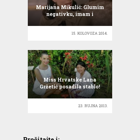
Marijana Mikulić: Glumim
negativku, imam i
ljubavnika!
15. KOLOVOZA 2014.
Miss Hrvatske Lana
Gržetić posadila stablo!
23. RUJNA 2013.
Pročitajte i: