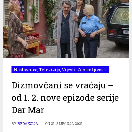
Naslovnica
,
Televizija
,
Vijesti
,
Zanimljivosti
Dizmovčani se vraćaju –
od 1. 2. nove epizode serije
Dar Mar
BY
REDAKCIJA
ON
31. SIJEČNJA 2021.