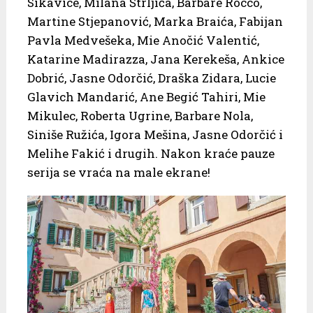
Sikavice, Milana Štrljića, Barbare Rocco,
Martine Stjepanović, Marka Braića, Fabijan
Pavla Medvešeka, Mie Anočić Valentić,
Katarine Madirazza, Jana Kerekeša, Ankice
Dobrić, Jasne Odorčić, Draška Zidara, Lucie
Glavich Mandarić, Ane Begić Tahiri, Mie
Mikulec, Roberta Ugrine, Barbare Nola,
Siniše Ružića, Igora Mešina, Jasne Odorčić i
Melihe Fakić i drugih. Nakon kraće pauze
serija se vraća na male ekrane!