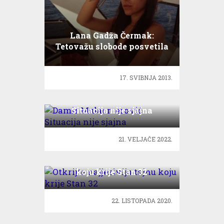
Lana Gadža Čermak:
Tetovažu slobode posvetila
sam djedu!
17. SVIBNJA 2013.
Damir Mulaomerović:
Situacija nije sjajna
21. VELJAČE 2022.
Otkrijte najjeziviju tajnu
koju krije Stan 32
22. LISTOPADA 2020.