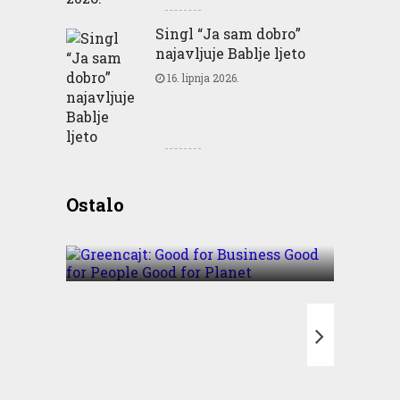
Singl “Ja sam dobro”
najavljuje Bablje ljeto
16. lipnja 2026.
Greencajt: Good for
Ostalo
Business Good for People
Good for Planet
T