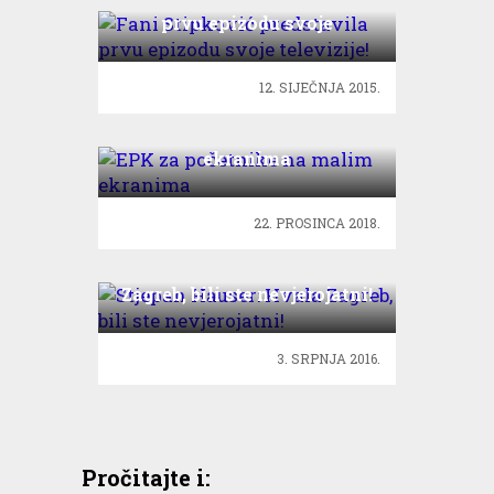
prvu epizodu svoje
televizije!
12. SIJEČNJA 2015.
EPK za početnike na malim
ekranima
22. PROSINCA 2018.
Stjepan Hauser: Hvala
Zagreb, bili ste nevjerojatni!
3. SRPNJA 2016.
Pročitajte i: