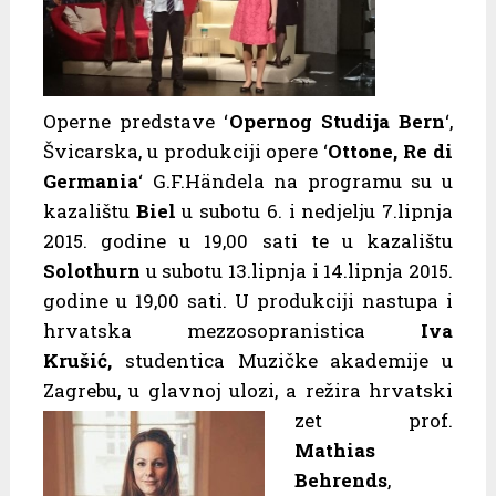
Operne predstave ‘
Opernog Studija Bern
‘,
Švicarska, u produkciji opere ‘
Ottone, Re di
Germania
‘ G.F.Händela na programu su u
kazalištu
Biel
u subotu 6. i nedjelju 7.lipnja
2015. godine u 19,00 sati te u kazalištu
Solothurn
u subotu 13.lipnja i 14.lipnja 2015.
godine u 19,00 sati. U produkciji nastupa i
hrvatska mezzosopranistica
Iva
Krušić,
studentica Muzičke akademije u
Zagrebu, u glavnoj ulozi, a režira
hrvatski
zet prof.
Mathias
Behrends
,