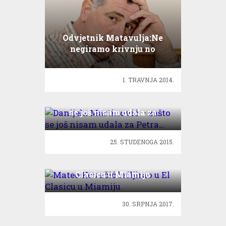
Odvjetnik Matavulja:Ne
negiramo krivnju no
sadržaj negiramo
1. TRAVNJA 2014.
Danijela Martinović – zašto
se još nisam udala za
Petra…
25. STUDENOGA 2015.
Mateo Kovačić briljirao u El
Clasicu u Miamiju
30. SRPNJA 2017.
Fani Stipković predstavila