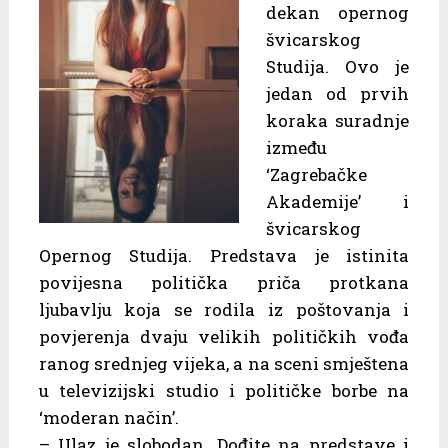
dekan opernog
švicarskog
Studija. Ovo je
jedan od prvih
koraka suradnje
između
‘Zagrebačke
Akademije’ i
švicarskog
Opernog Studija. Predstava je istinita
povijesna politička priča protkana
ljubavlju koja se rodila iz poštovanja i
povjerenja dvaju velikih političkih vođa
ranog srednjeg vijeka, a na sceni smještena
u televizijski studio i političke borbe na
‘moderan način’.
– Ulaz je slobodan. Dođite na predstave i