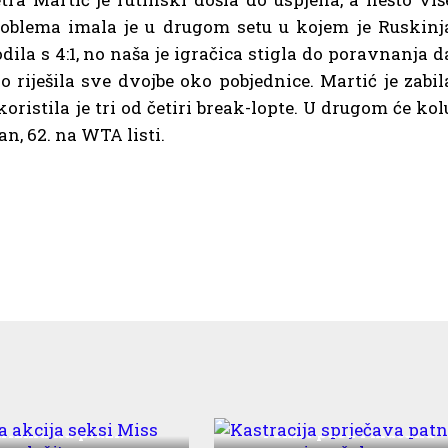
oblema imala je u drugom setu u kojem je Ruskinj
dila s 4:1, no naša je igračica stigla do poravnanja d
 riješila sve dvojbe oko pobjednice. Martić je zabil
koristila je tri od četiri break-lopte. U drugom će kol
n, 62. na WTA listi.
ja akcija seksi Miss
Kastracija sprječava patn
urizma na plaži!
i smrt pasa i mačaka