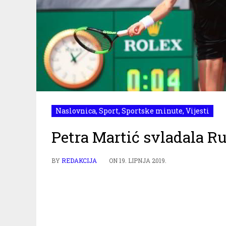
Naslovnica
,
Sport
,
Sportske minute
,
Vijesti
Petra Martić svladala R
BY
REDAKCIJA
ON
19. LIPNJA 2019.