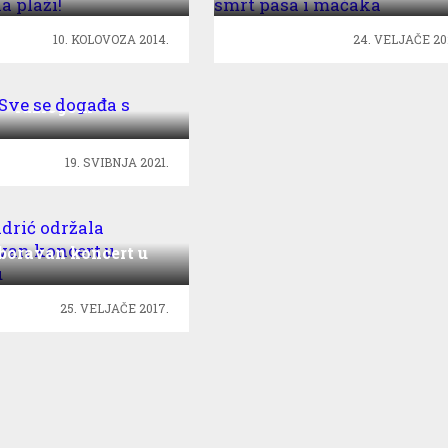
10. KOLOVOZA 2014.
24. VELJAČE 20
na: Sve se događa s
razlogom
19. SVIBNJA 2021.
a Badrić održala
boravan koncert u
Samoboru
25. VELJAČE 2017.