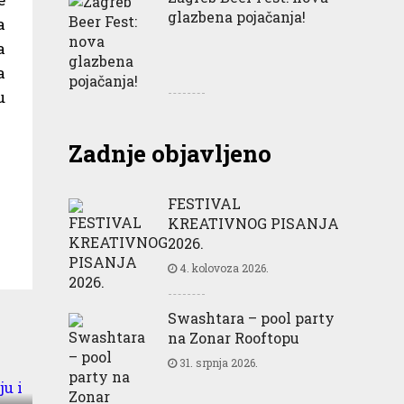
glazbena pojačanja!
a
a
a
u
Zadnje objavljeno
FESTIVAL
KREATIVNOG PISANJA
2026.
4. kolovoza 2026.
Swashtara – pool party
na Zonar Rooftopu
31. srpnja 2026.
ju