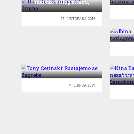
izazvao vrtlog strasti,
romantike i drame
25. LISTOPADA 2018.
Albi
Tony Cetinski: Rastajemo
se Zagrebe
Nin
neza
7. LIPNJA 2017.