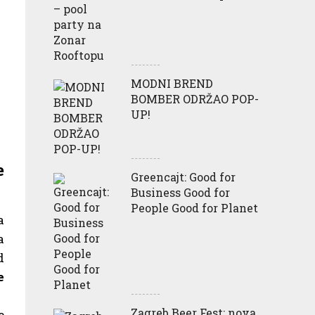
MODNI BREND
BOMBER ODRŽAO POP-
UP!
e
Greencajt: Good for
Business Good for
People Good for Planet
a
a
d
e
Zagreb Beer Fest: nova
e