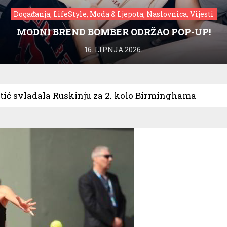
Događanja, LifeStyle, Moda & Ljepota, Naslovnica, Vijesti
MODNI BREND BOMBER ODRŽAO POP-UP!
16. LIPNJA 2026.
tić svladala Ruskinju za 2. kolo Birminghama