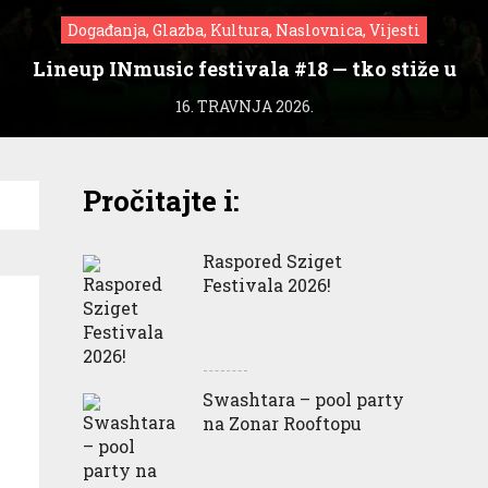
Događanja, Glazba, Kultura, Naslovnica, Vijesti
Lineup INmusic festivala #18 — tko stiže u
Zagreb?
16. TRAVNJA 2026.
Pročitajte i:
Raspored Sziget
Festivala 2026!
Swashtara – pool party
na Zonar Rooftopu