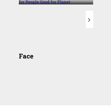
T
Face