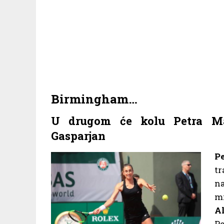
Birmingham…
U drugom će kolu Petra Mar
Gasparjan
Pe
tr
na
m
A
Pe