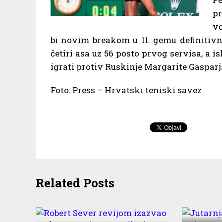
pr
vo
bi novim breakom u 11. gemu definitivno
četiri asa uz 56 posto prvog servisa, a is
igrati protiv Ruskinje Margarite Gasparja
Foto: Press – Hrvatski teniski savez
Related Posts
Jutarn
t
Robert Sever revijom