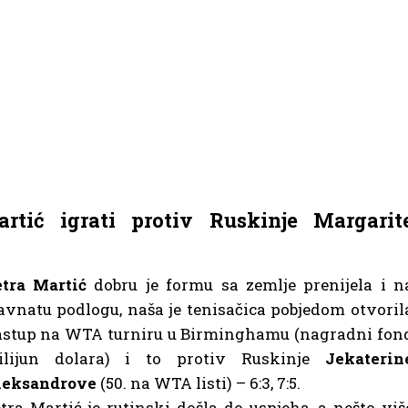
tić igrati protiv Ruskinje Margarit
tra Martić
dobru je formu sa zemlje prenijela i n
avnatu podlogu, naša je tenisačica pobjedom otvoril
stup na WTA turniru u Birminghamu (nagradni fon
ilijun dolara) i to protiv Ruskinje
Jekaterin
leksandrove
(50. na WTA listi) – 6:3, 7:5.
tra Martić je rutinski došla do uspjeha, a nešto viš