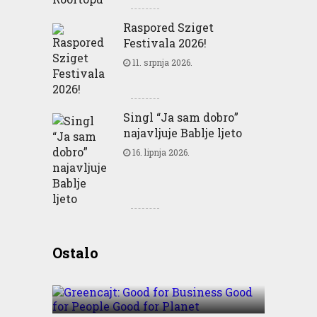
Raspored Sziget
Festivala 2026!
11. srpnja 2026.
Singl “Ja sam dobro”
najavljuje Bablje ljeto
16. lipnja 2026.
Greencajt: Good for
Ostalo
Business Good for People
Good for Planet