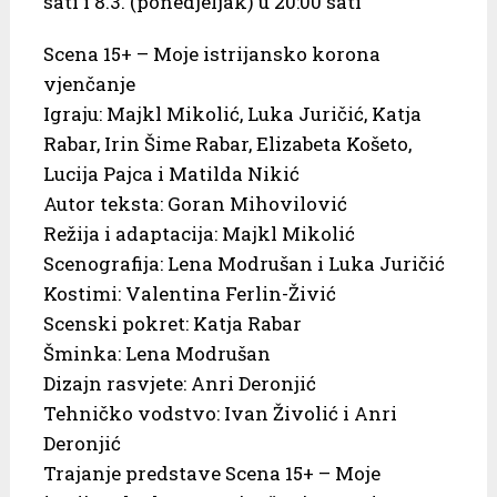
sati i 8.3. (ponedjeljak) u 20:00 sati
Scena 15+ – Moje istrijansko korona
vjenčanje
Igraju: Majkl Mikolić, Luka Juričić, Katja
Rabar, Irin Šime Rabar, Elizabeta Košeto,
Lucija Pajca i Matilda Nikić
Autor teksta: Goran Mihovilović
Režija i adaptacija: Majkl Mikolić
Scenografija: Lena Modrušan i Luka Juričić
Kostimi: Valentina Ferlin-Živić
Scenski pokret: Katja Rabar
Šminka: Lena Modrušan
Dizajn rasvjete: Anri Deronjić
Tehničko vodstvo: Ivan Živolić i Anri
Deronjić
Trajanje predstave Scena 15+ – Moje