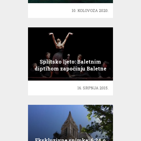
10. KOLOVOZA 2020.
Splitsko ljeto: Baletnim
diptihom započinju Baletne
večeri
16. SRPNJA 2015.
Ekskluzivne snimke: 6:24 o