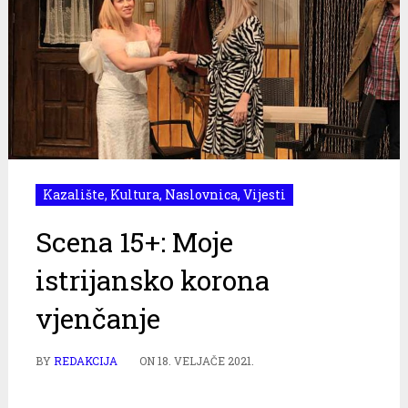
Kazalište
,
Kultura
,
Naslovnica
,
Vijesti
Scena 15+: Moje
istrijansko korona
vjenčanje
BY
REDAKCIJA
ON
18. VELJAČE 2021.