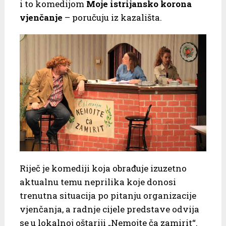
i to komedijom
Moje istrijansko korona
vjenčanje
– poručuju iz kazališta.
Riječ je komediji koja obrađuje izuzetno
aktualnu temu neprilika koje donosi
trenutna situacija po pitanju organizacije
vjenčanja, a radnje cijele predstave odvija
se u lokalnoj oštariji „Nemojte ča zamirit“.