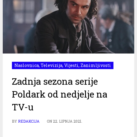
Naslovnica
,
Televizija
,
Vijesti
,
Zanimljivosti
Zadnja sezona serije
Poldark od nedjelje na
TV-u
BY
REDAKCIJA
ON
22. LIPNJA 2021.