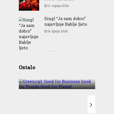
11. srpnja 2026.
Singl “Ja sam dobro”
najavljuje Bablje ljeto
16. lipnja 2026.
Greencajt: Good for
Ostalo
Business Good for People
Good for Planet
T