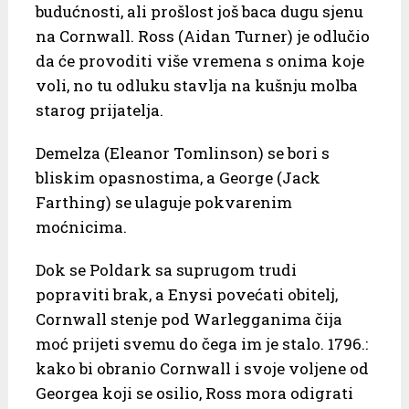
budućnosti, ali prošlost još baca dugu sjenu
na Cornwall. Ross (Aidan Turner) je odlučio
da će provoditi više vremena s onima koje
voli, no tu odluku stavlja na kušnju molba
starog prijatelja.
Demelza (Eleanor Tomlinson) se bori s
bliskim opasnostima, a George (Jack
Farthing) se ulaguje pokvarenim
moćnicima.
Dok se Poldark sa suprugom trudi
popraviti brak, a Enysi povećati obitelj,
Cornwall stenje pod Warlegganima čija
moć prijeti svemu do čega im je stalo. 1796.:
kako bi obranio Cornwall i svoje voljene od
Georgea koji se osilio, Ross mora odigrati